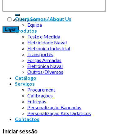
Quem Somos / About Us
Aceito a
política de privacidade
Equipa
Produtos
Teste e Medida
Eletricidade Naval
Eletrónica Industrial
Transportes
Forças Armadas
Eletrónica Naval
Outros/Diversos
Catálogo
Serviços
Procurement
Calibrações
Entregas
Personalização Bancadas
Personalização Kits Didáticos
Contactos
Iniciar sessão