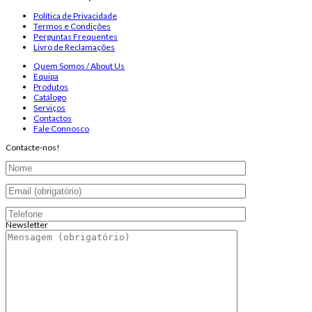
Política de Privacidade
Termos e Condições
Perguntas Frequentes
Livro de Reclamações
Quem Somos / About Us
Equipa
Produtos
Catálogo
Serviços
Contactos
Fale Connosco
Contacte-nos!
Newsletter
Endereço de email:
Copyright 2026 ©
Infosyncro