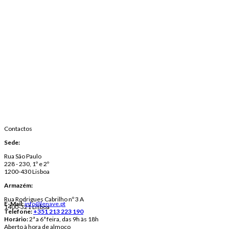
Contactos
Sede:
Rua São Paulo
228 - 230, 1º e 2º
1200-430 Lisboa
Armazém:
Rua Rodrigues Cabrilho nº 3 A
E-Mail:
info@lenave.pt
1400-321 Lisboa
Telefone:
+351 213 223 190
Horário:
2ª a 6ª feira, das 9h às 18h
Aberto à hora de almoço