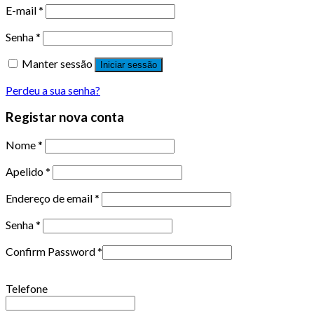
E-mail
*
Senha
*
Manter sessão
Iniciar sessão
Perdeu a sua senha?
Registar nova conta
Nome
*
Apelido
*
Endereço de email
*
Senha
*
Confirm Password
*
Telefone