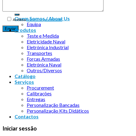
Quem Somos / About Us
Aceito a
política de privacidade
Equipa
Produtos
Teste e Medida
Eletricidade Naval
Eletrónica Industrial
Transportes
Forças Armadas
Eletrónica Naval
Outros/Diversos
Catálogo
Serviços
Procurement
Calibrações
Entregas
Personalização Bancadas
Personalização Kits Didáticos
Contactos
Iniciar sessão