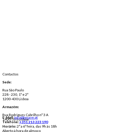
Contactos
Sede:
Rua São Paulo
228 - 230, 1º e 2º
1200-430 Lisboa
Armazém:
Rua Rodrigues Cabrilho nº 3 A
E-Mail:
info@lenave.pt
1400-321 Lisboa
Telefone:
+351 213 223 190
Horário:
2ª a 6ª feira, das 9h às 18h
Aberto à hora de almoço