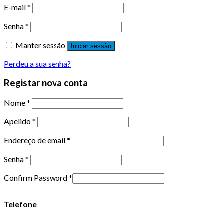
E-mail
*
Senha
*
Manter sessão
Iniciar sessão
Perdeu a sua senha?
Registar nova conta
Nome
*
Apelido
*
Endereço de email
*
Senha
*
Confirm Password
*
Telefone