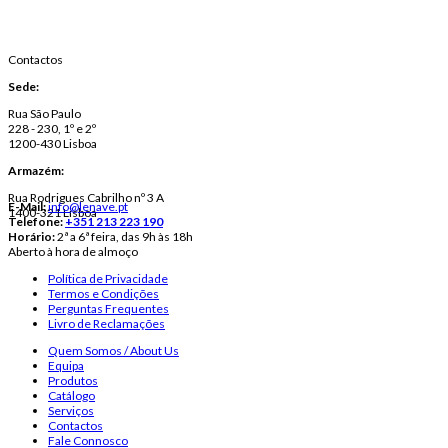
Contactos
Sede:
Rua São Paulo
228 - 230, 1º e 2º
1200-430 Lisboa
Armazém:
Rua Rodrigues Cabrilho nº 3 A
E-Mail:
info@lenave.pt
1400-321 Lisboa
Telefone:
+351 213 223 190
Horário:
2ª a 6ª feira, das 9h às 18h
Aberto à hora de almoço
Política de Privacidade
Termos e Condições
Perguntas Frequentes
Livro de Reclamações
Quem Somos / About Us
Equipa
Produtos
Catálogo
Serviços
Contactos
Fale Connosco