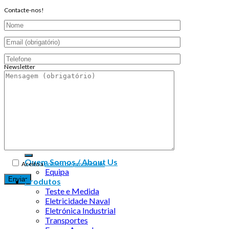
Contacte-nos!
Newsletter
Endereço de email:
Copyright 2026 ©
Infosyncro
Quem Somos / About Us
Aceito a
política de privacidade
Equipa
Produtos
Teste e Medida
Eletricidade Naval
Eletrónica Industrial
Transportes