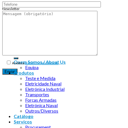
Newsletter
Endereço de email:
Copyright 2026 ©
Infosyncro
Quem Somos / About Us
Aceito a
política de privacidade
Equipa
Produtos
Teste e Medida
Eletricidade Naval
Eletrónica Industrial
Transportes
Forças Armadas
Eletrónica Naval
Outros/Diversos
Catálogo
Serviços
Procurement