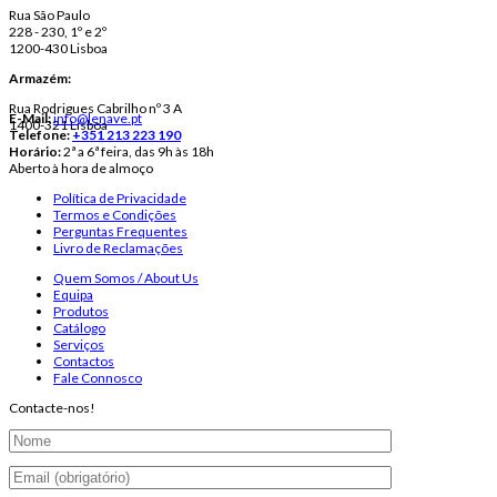
Rua São Paulo
228 - 230, 1º e 2º
1200-430 Lisboa
Armazém:
Rua Rodrigues Cabrilho nº 3 A
E-Mail:
info@lenave.pt
1400-321 Lisboa
Telefone:
+351 213 223 190
Horário:
2ª a 6ª feira, das 9h às 18h
Aberto à hora de almoço
Política de Privacidade
Termos e Condições
Perguntas Frequentes
Livro de Reclamações
Quem Somos / About Us
Equipa
Produtos
Catálogo
Serviços
Contactos
Fale Connosco
Contacte-nos!