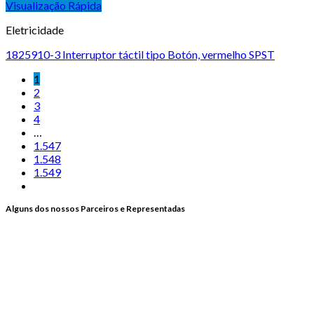
Visualização Rápida
Eletricidade
1825910-3 Interruptor táctil tipo Botón, vermelho SPST
1
2
3
4
…
1.547
1.548
1.549
Alguns dos nossos Parceiros e Representadas