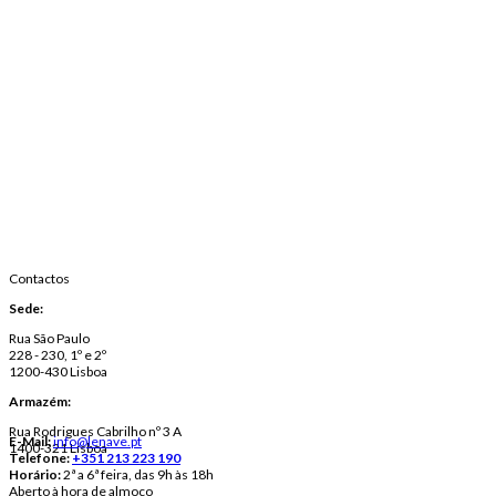
Contactos
Sede:
Rua São Paulo
228 - 230, 1º e 2º
1200-430 Lisboa
Armazém:
Rua Rodrigues Cabrilho nº 3 A
E-Mail:
info@lenave.pt
1400-321 Lisboa
Telefone:
+351 213 223 190
Horário:
2ª a 6ª feira, das 9h às 18h
Aberto à hora de almoço