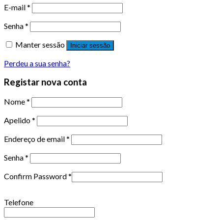
E-mail
*
Senha
*
Manter sessão
Iniciar sessão
Perdeu a sua senha?
Registar nova conta
Nome
*
Apelido
*
Endereço de email
*
Senha
*
Confirm Password
*
Telefone