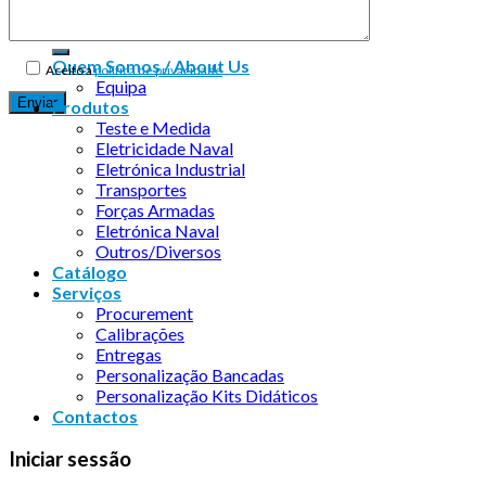
Quem Somos / About Us
Aceito a
política de privacidade
Equipa
Produtos
Teste e Medida
Eletricidade Naval
Eletrónica Industrial
Transportes
Forças Armadas
Eletrónica Naval
Outros/Diversos
Catálogo
Serviços
Procurement
Calibrações
Entregas
Personalização Bancadas
Personalização Kits Didáticos
Contactos
Iniciar sessão