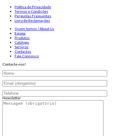
Política de Privacidade
Termos e Condições
Perguntas Frequentes
Livro de Reclamações
Quem Somos / About Us
Equipa
Produtos
Catálogo
Serviços
Contactos
Fale Connosco
Contacte-nos!
Newsletter
Endereço de email:
Copyright 2026 ©
Infosyncro