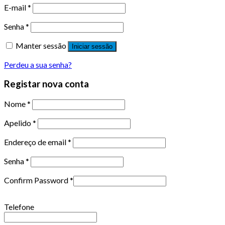
E-mail
*
Senha
*
Manter sessão
Iniciar sessão
Perdeu a sua senha?
Registar nova conta
Nome
*
Apelido
*
Endereço de email
*
Senha
*
Confirm Password
*
Telefone