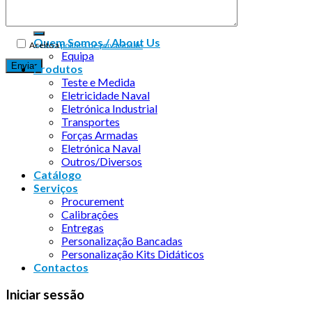
Quem Somos / About Us
Aceito a
política de privacidade
Equipa
Produtos
Teste e Medida
Eletricidade Naval
Eletrónica Industrial
Transportes
Forças Armadas
Eletrónica Naval
Outros/Diversos
Catálogo
Serviços
Procurement
Calibrações
Entregas
Personalização Bancadas
Personalização Kits Didáticos
Contactos
Iniciar sessão