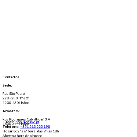
Contactos
Sede:
Rua São Paulo
228 - 230, 1º e 2º
1200-430 Lisboa
Armazém:
Rua Rodrigues Cabrilho nº 3 A
E-Mail:
info@lenave.pt
1400-321 Lisboa
Telefone:
+351 213 223 190
Horário:
2ª a 6ª feira, das 9h às 18h
Aberto à hora de almoço