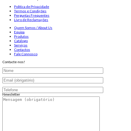
Política de Privacidade
Termos e Condições
Perguntas Frequentes
Livro de Reclamações
Quem Somos / About Us
Equipa
Produtos
Catálogo
Serviços
Contactos
Fale Connosco
Contacte-nos!
Newsletter
Endereço de email:
Copyright 2026 ©
Infosyncro