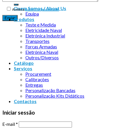
Quem Somos / About Us
Aceito a
política de privacidade
Equipa
Produtos
Teste e Medida
Eletricidade Naval
Eletrónica Industrial
Transportes
Forças Armadas
Eletrónica Naval
Outros/Diversos
Catálogo
Serviços
Procurement
Calibrações
Entregas
Personalização Bancadas
Personalização Kits Didáticos
Contactos
Iniciar sessão
E-mail
*