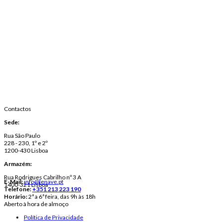
Contactos
Sede:
Rua São Paulo
228 - 230, 1º e 2º
1200-430 Lisboa
Armazém:
Rua Rodrigues Cabrilho nº 3 A
E-Mail:
info@lenave.pt
1400-321 Lisboa
Telefone:
+351 213 223 190
Horário:
2ª a 6ª feira, das 9h às 18h
Aberto à hora de almoço
Política de Privacidade