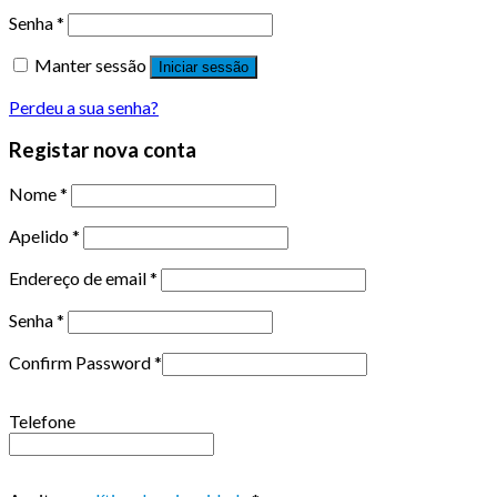
Senha
*
Manter sessão
Iniciar sessão
Perdeu a sua senha?
Registar nova conta
Nome
*
Apelido
*
Endereço de email
*
Senha
*
Confirm Password
*
Telefone