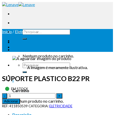
Início
/
Eletricidade
Iniciar sessão
Carrinho /
0
Nenhum produto no carrinho.
A imagem é meramente ilustrativa.
SUPORTE PLASTICO B22 PR
0
EM STOCK
Carrinho
Nenhum produto no carrinho.
Adicionar
REF:
411850539
CATEGORIA:
ELETRICIDADE
Descrição