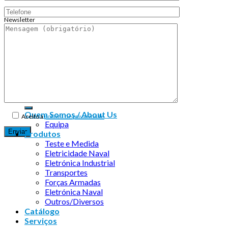
Newsletter
Endereço de email:
Copyright 2026 ©
Infosyncro
Quem Somos / About Us
Aceito a
política de privacidade
Equipa
Produtos
Teste e Medida
Eletricidade Naval
Eletrónica Industrial
Transportes
Forças Armadas
Eletrónica Naval
Outros/Diversos
Catálogo
Serviços