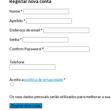
Registar nova conta
Nome
*
Apelido
*
Endereço de email
*
Senha
*
Confirm Password
*
Telefone
Aceito a
política de privacidade
*
Os seus dados pessoais serão utilizados para melhorar a sua 
Registar nova conta