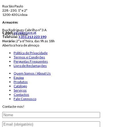
Rua São Paulo
228 - 230, 1º e 2º
1200-430 Lisboa
Armazém:
Rua Rodrigues Cabrilho nº 3 A
E-Mail:
info@lenave.pt
1400-321 Lisboa
Telefone:
+351 213 223 190
Horário:
2ª a 6ª feira, das 9h às 18h
Aberto à hora de almoço
Política de Privacidade
Termos e Condições
Perguntas Frequentes
Livro de Reclamações
Quem Somos / About Us
Equipa
Produtos
Catálogo
Serviços
Contactos
Fale Connosco
Contacte-nos!