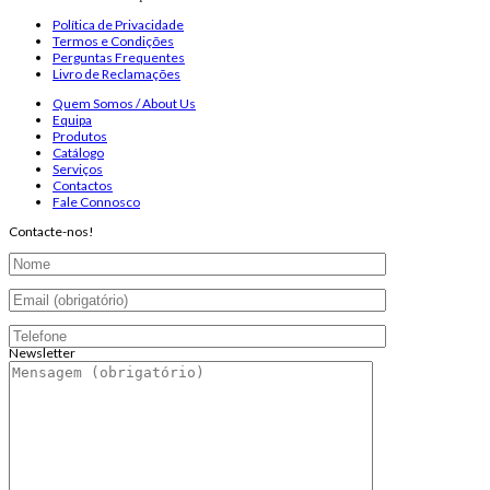
Política de Privacidade
Termos e Condições
Perguntas Frequentes
Livro de Reclamações
Quem Somos / About Us
Equipa
Produtos
Catálogo
Serviços
Contactos
Fale Connosco
Contacte-nos!
Newsletter
Endereço de email:
Copyright 2026 ©
Infosyncro