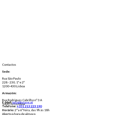
Contactos
Sede:
Rua São Paulo
228 - 230, 1º e 2º
1200-430 Lisboa
Armazém:
Rua Rodrigues Cabrilho nº 3 A
E-Mail:
info@lenave.pt
1400-321 Lisboa
Telefone:
+351 213 223 190
Horário:
2ª a 6ª feira, das 9h às 18h
Aberto à hora de almoço