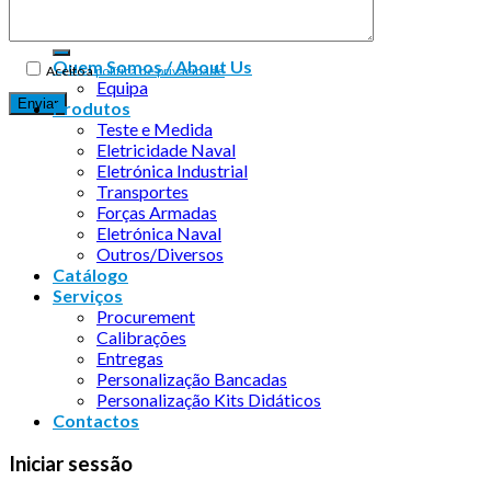
Quem Somos / About Us
Aceito a
política de privacidade
Equipa
Produtos
Teste e Medida
Eletricidade Naval
Eletrónica Industrial
Transportes
Forças Armadas
Eletrónica Naval
Outros/Diversos
Catálogo
Serviços
Procurement
Calibrações
Entregas
Personalização Bancadas
Personalização Kits Didáticos
Contactos
Iniciar sessão