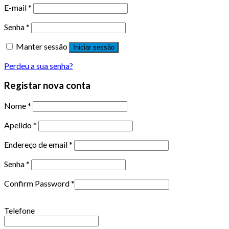
E-mail
*
Senha
*
Manter sessão
Iniciar sessão
Perdeu a sua senha?
Registar nova conta
Nome
*
Apelido
*
Endereço de email
*
Senha
*
Confirm Password
*
Telefone