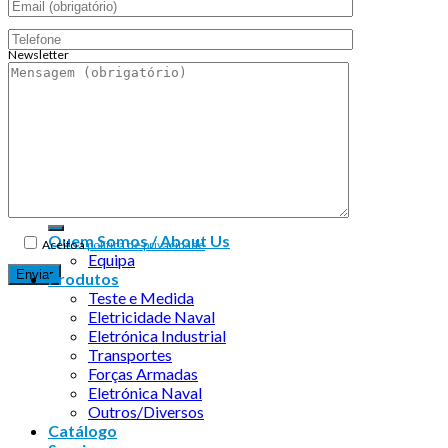
Newsletter
Endereço de email:
Copyright 2026 ©
Infosyncro
Quem Somos / About Us
Aceito a
política de privacidade
Equipa
Produtos
Teste e Medida
Eletricidade Naval
Eletrónica Industrial
Transportes
Forças Armadas
Eletrónica Naval
Outros/Diversos
Catálogo