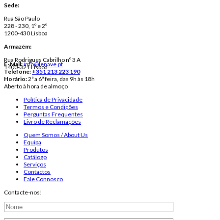
Sede:
Rua São Paulo
228 - 230, 1º e 2º
1200-430 Lisboa
Armazém:
Rua Rodrigues Cabrilho nº 3 A
E-Mail:
info@lenave.pt
1400-321 Lisboa
Telefone:
+351 213 223 190
Horário:
2ª a 6ª feira, das 9h às 18h
Aberto à hora de almoço
Política de Privacidade
Termos e Condições
Perguntas Frequentes
Livro de Reclamações
Quem Somos / About Us
Equipa
Produtos
Catálogo
Serviços
Contactos
Fale Connosco
Contacte-nos!