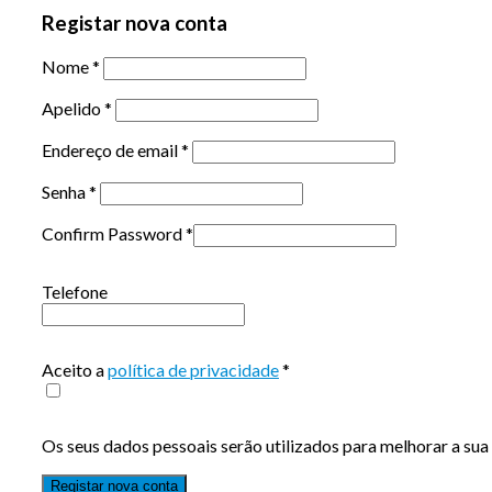
Registar nova conta
Nome
*
Apelido
*
Endereço de email
*
Senha
*
Confirm Password
*
Telefone
Aceito a
política de privacidade
*
Os seus dados pessoais serão utilizados para melhorar a sua 
Registar nova conta