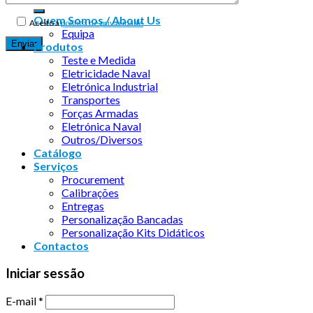
Quem Somos / About Us
Aceito a
política de privacidade
Equipa
Produtos
Teste e Medida
Eletricidade Naval
Eletrónica Industrial
Transportes
Forças Armadas
Eletrónica Naval
Outros/Diversos
Catálogo
Serviços
Procurement
Calibrações
Entregas
Personalização Bancadas
Personalização Kits Didáticos
Contactos
Iniciar sessão
E-mail
*