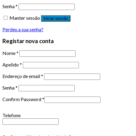
Senha
*
Manter sessão
Iniciar sessão
Perdeu a sua senha?
Registar nova conta
Nome
*
Apelido
*
Endereço de email
*
Senha
*
Confirm Password
*
Telefone