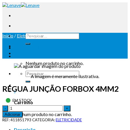
Início
/
Eletricidade
Iniciar sessão
Carrinho /
0
Nenhum produto no carrinho.
A imagem é meramente ilustrativa.
RÉGUA JUNÇÃO FORBOX 4MM2
0
EM STOCK
Carrinho
Nenhum produto no carrinho.
Adicionar
REF:
411851793
CATEGORIA:
ELETRICIDADE
Descrição