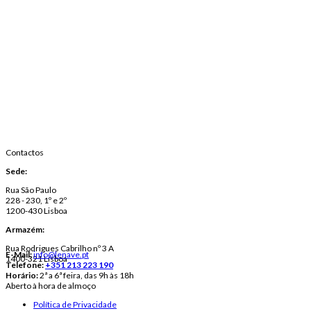
Contactos
Sede:
Rua São Paulo
228 - 230, 1º e 2º
1200-430 Lisboa
Armazém:
Rua Rodrigues Cabrilho nº 3 A
E-Mail:
info@lenave.pt
1400-321 Lisboa
Telefone:
+351 213 223 190
Horário:
2ª a 6ª feira, das 9h às 18h
Aberto à hora de almoço
Política de Privacidade