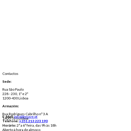
Contactos
Sede:
Rua São Paulo
228 - 230, 1º e 2º
1200-430 Lisboa
Armazém:
Rua Rodrigues Cabrilho nº 3 A
E-Mail:
info@lenave.pt
1400-321 Lisboa
Telefone:
+351 213 223 190
Horário:
2ª a 6ª feira, das 9h às 18h
Aberto à hora de almoço