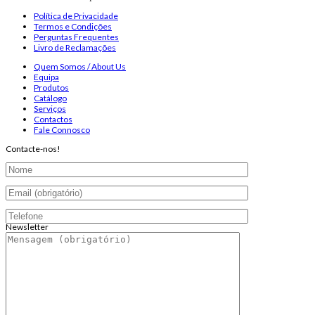
Política de Privacidade
Termos e Condições
Perguntas Frequentes
Livro de Reclamações
Quem Somos / About Us
Equipa
Produtos
Catálogo
Serviços
Contactos
Fale Connosco
Contacte-nos!
Newsletter
Endereço de email:
Copyright 2026 ©
Infosyncro