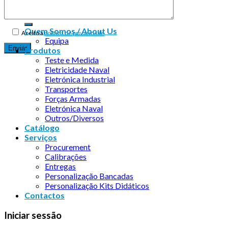
Quem Somos / About Us
Aceito a
política de privacidade
Equipa
Produtos
Teste e Medida
Eletricidade Naval
Eletrónica Industrial
Transportes
Forças Armadas
Eletrónica Naval
Outros/Diversos
Catálogo
Serviços
Procurement
Calibrações
Entregas
Personalização Bancadas
Personalização Kits Didáticos
Contactos
Iniciar sessão