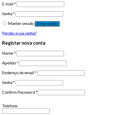
E-mail
*
Senha
*
Manter sessão
Iniciar sessão
Perdeu a sua senha?
Registar nova conta
Nome
*
Apelido
*
Endereço de email
*
Senha
*
Confirm Password
*
Telefone