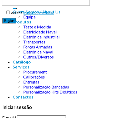
Quem Somos / About Us
Aceito a
política de privacidade
Equipa
Produtos
Teste e Medida
Eletricidade Naval
Eletrónica Industrial
Transportes
Forças Armadas
Eletrónica Naval
Outros/Diversos
Catálogo
Serviços
Procurement
Calibrações
Entregas
Personalização Bancadas
Personalização Kits Didáticos
Contactos
Iniciar sessão
E-mail
*