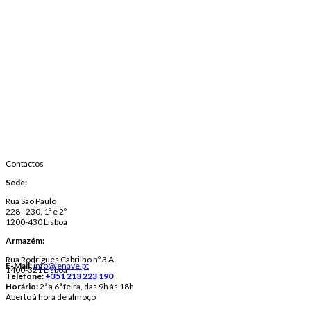
Contactos
Sede:
Rua São Paulo
228 - 230, 1º e 2º
1200-430 Lisboa
Armazém:
Rua Rodrigues Cabrilho nº 3 A
E-Mail:
info@lenave.pt
1400-321 Lisboa
Telefone:
+351 213 223 190
Horário:
2ª a 6ª feira, das 9h às 18h
Aberto à hora de almoço