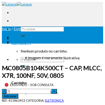
Início
/
Eletrónica
Iniciar sessão
Carrinho /
0
Nenhum produto no carrinho.
A imagem é meramente ilustrativa.
MC0805B104K500CT – CAP, MLCC,
X7R, 100NF, 50V, 0805
0
Carrinho
ESGOTADO – SOB CONSULTA
Nenhum produto no carrinho.
Adicionar
REF:
411863452
CATEGORIA:
ELETRÓNICA