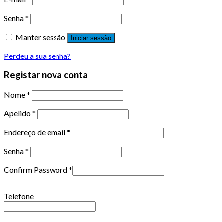
Senha
*
Manter sessão
Iniciar sessão
Perdeu a sua senha?
Registar nova conta
Nome
*
Apelido
*
Endereço de email
*
Senha
*
Confirm Password
*
Telefone