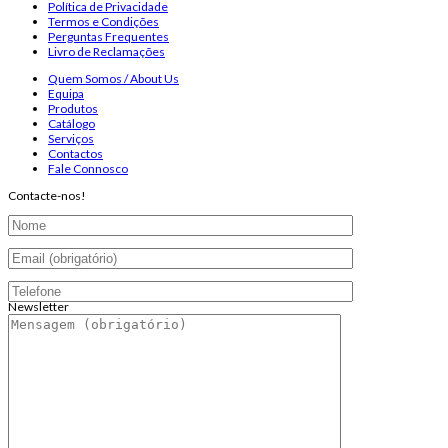
Política de Privacidade
Termos e Condições
Perguntas Frequentes
Livro de Reclamações
Quem Somos / About Us
Equipa
Produtos
Catálogo
Serviços
Contactos
Fale Connosco
Contacte-nos!
Newsletter
Endereço de email:
Copyright 2026 ©
Infosyncro