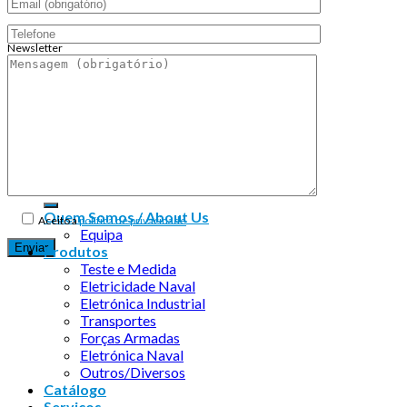
Newsletter
Endereço de email:
Copyright 2026 ©
Infosyncro
Quem Somos / About Us
Aceito a
política de privacidade
Equipa
Produtos
Teste e Medida
Eletricidade Naval
Eletrónica Industrial
Transportes
Forças Armadas
Eletrónica Naval
Outros/Diversos
Catálogo
Serviços