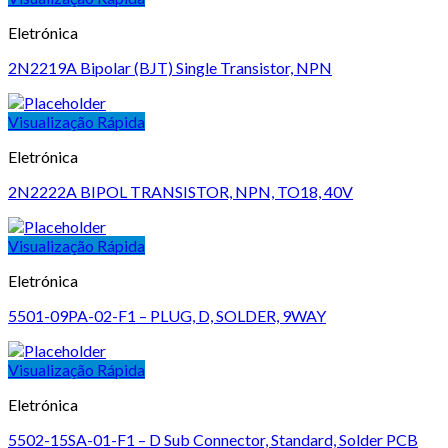
Eletrónica
2N2219A Bipolar (BJT) Single Transistor, NPN
Visualização Rápida
Eletrónica
2N2222A BIPOL TRANSISTOR, NPN, TO18, 40V
Visualização Rápida
Eletrónica
5501-09PA-02-F1 – PLUG, D, SOLDER, 9WAY
Visualização Rápida
Eletrónica
5502-15SA-01-F1 – D Sub Connector, Standard, Solder PCB