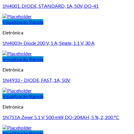
1N4001. DIODE, STANDARD, 1A, 50V, DO-41
Visualização Rápida
Eletrónica
1N4003+ Diode 200 V, 1 A, Single, 1.1 V, 30 A
Visualização Rápida
Eletrónica
1N4933 – DIODE, FAST, 1A, 50V
Visualização Rápida
Eletrónica
1N751A Zener 5.1 V, 500 mW, DO-204AH, 5 %, 2, 200 °C
Visualização Rápida