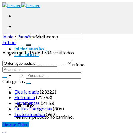
Início
/
Brands
/
Multicomp
Filtrar
Iniciar sessão
A mostrar 1–15 de 1784 resultados
Carrinho /
0
Nenhum produto no carrinho.
Categorias
Eletricidade
(23222)
0
Eletrónica
(22793)
Ferramentas
(2416)
Carrinho
Outras Categorias
(806)
Teste e medida
(962)
Nenhum produto no carrinho.
Limpar Filtro