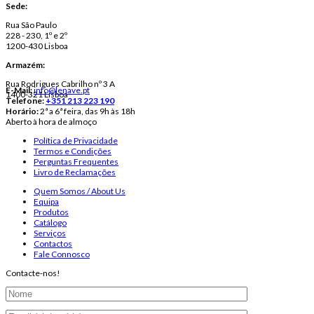
Sede:
Rua São Paulo
228 - 230, 1º e 2º
1200-430 Lisboa
Armazém:
Rua Rodrigues Cabrilho nº 3 A
E-Mail:
info@lenave.pt
1400-321 Lisboa
Telefone:
+351 213 223 190
Horário:
2ª a 6ª feira, das 9h às 18h
Aberto à hora de almoço
Política de Privacidade
Termos e Condições
Perguntas Frequentes
Livro de Reclamações
Quem Somos / About Us
Equipa
Produtos
Catálogo
Serviços
Contactos
Fale Connosco
Contacte-nos!