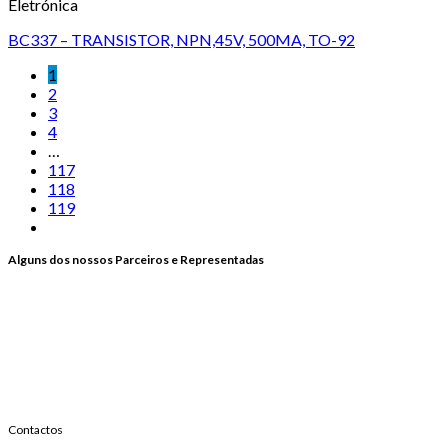
Eletrónica
BC337 – TRANSISTOR, NPN,45V, 500MA, TO-92
1
2
3
4
…
117
118
119
Alguns dos nossos Parceiros e Representadas
Contactos