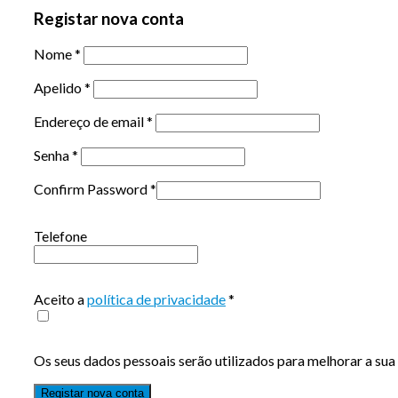
Registar nova conta
Nome
*
Apelido
*
Endereço de email
*
Senha
*
Confirm Password
*
Telefone
Aceito a
política de privacidade
*
Os seus dados pessoais serão utilizados para melhorar a sua 
Registar nova conta