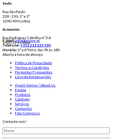
Sede:
Rua São Paulo
228 - 230, 1º e 2º
1200-430 Lisboa
Armazém:
Rua Rodrigues Cabrilho nº 3 A
E-Mail:
info@lenave.pt
1400-321 Lisboa
Telefone:
+351 213 223 190
Horário:
2ª a 6ª feira, das 9h às 18h
Aberto à hora de almoço
Política de Privacidade
Termos e Condições
Perguntas Frequentes
Livro de Reclamações
Quem Somos / About Us
Equipa
Produtos
Catálogo
Serviços
Contactos
Fale Connosco
Contacte-nos!