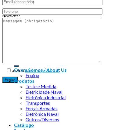
Newsletter
Endereço de email:
Copyright 2026 ©
Infosyncro
Quem Somos / About Us
Aceito a
política de privacidade
Equipa
Produtos
Teste e Medida
Eletricidade Naval
Eletrónica Industrial
Transportes
Forças Armadas
Eletrónica Naval
Outros/Diversos
Catálogo