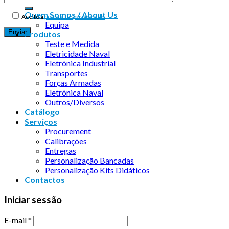
Quem Somos / About Us
Aceito a
política de privacidade
Equipa
Produtos
Teste e Medida
Eletricidade Naval
Eletrónica Industrial
Transportes
Forças Armadas
Eletrónica Naval
Outros/Diversos
Catálogo
Serviços
Procurement
Calibrações
Entregas
Personalização Bancadas
Personalização Kits Didáticos
Contactos
Iniciar sessão
E-mail
*