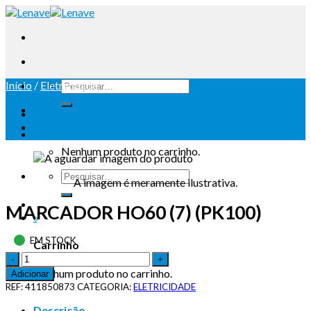
Início
/
Eletricidade
Iniciar sessão
Carrinho /
0
Nenhum produto no carrinho.
A imagem é meramente ilustrativa.
MARCADOR HO60 (7) (PK100)
0
EM STOCK
Carrinho
Nenhum produto no carrinho.
Adicionar
REF:
411850873
CATEGORIA:
ELETRICIDADE
Descrição