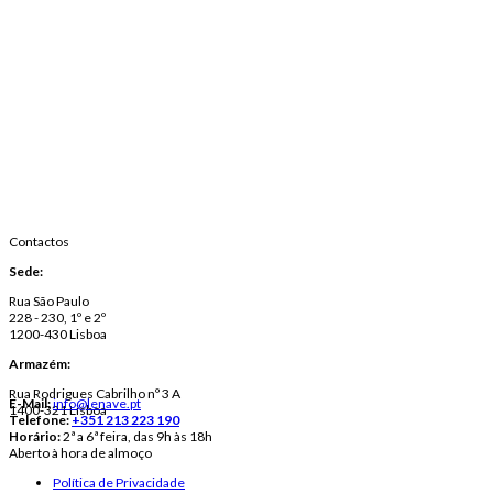
Contactos
Sede:
Rua São Paulo
228 - 230, 1º e 2º
1200-430 Lisboa
Armazém:
Rua Rodrigues Cabrilho nº 3 A
E-Mail:
info@lenave.pt
1400-321 Lisboa
Telefone:
+351 213 223 190
Horário:
2ª a 6ª feira, das 9h às 18h
Aberto à hora de almoço
Política de Privacidade