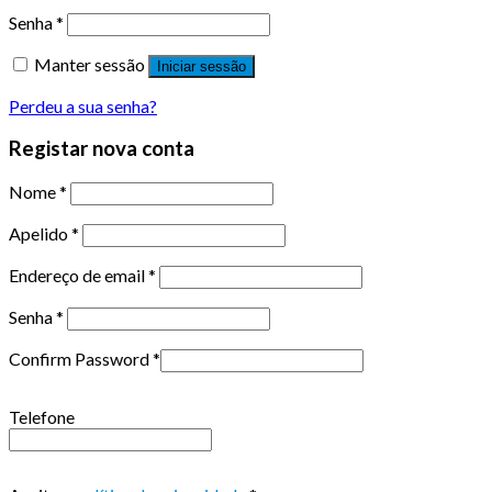
Senha
*
Manter sessão
Iniciar sessão
Perdeu a sua senha?
Registar nova conta
Nome
*
Apelido
*
Endereço de email
*
Senha
*
Confirm Password
*
Telefone