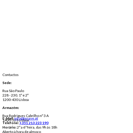
Contactos
Sede:
Rua São Paulo
228 - 230, 1º e 2º
1200-430 Lisboa
Armazém:
Rua Rodrigues Cabrilho nº 3 A
E-Mail:
info@lenave.pt
1400-321 Lisboa
Telefone:
+351 213 223 190
Horário:
2ª a 6ª feira, das 9h às 18h
Aberto à hora de almoço