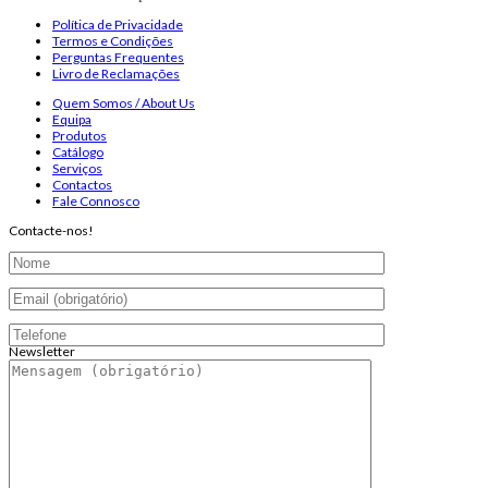
Política de Privacidade
Termos e Condições
Perguntas Frequentes
Livro de Reclamações
Quem Somos / About Us
Equipa
Produtos
Catálogo
Serviços
Contactos
Fale Connosco
Contacte-nos!
Newsletter
Endereço de email:
Copyright 2026 ©
Infosyncro