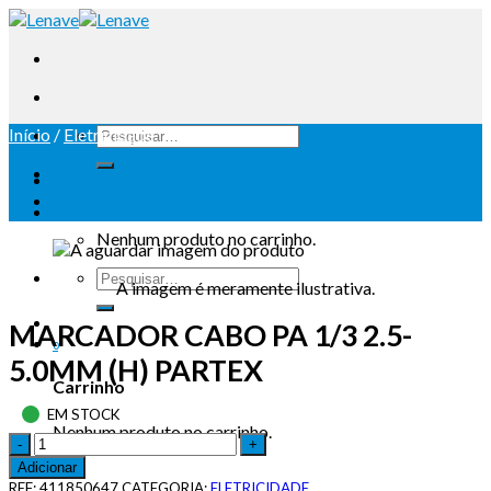
Início
/
Eletricidade
Iniciar sessão
Carrinho /
0
Nenhum produto no carrinho.
A imagem é meramente ilustrativa.
MARCADOR CABO PA 1/3 2.5-
0
5.0MM (H) PARTEX
Carrinho
EM STOCK
Nenhum produto no carrinho.
Adicionar
REF:
411850647
CATEGORIA:
ELETRICIDADE