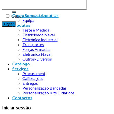
Quem Somos / About Us
Aceito a
política de privacidade
Equipa
Produtos
Teste e Medida
Eletricidade Naval
Eletrónica Industrial
Transportes
Forças Armadas
Eletrónica Naval
Outros/Diversos
Catálogo
Serviços
Procurement
Calibrações
Entregas
Personalização Bancadas
Personalização Kits Didáticos
Contactos
Iniciar sessão