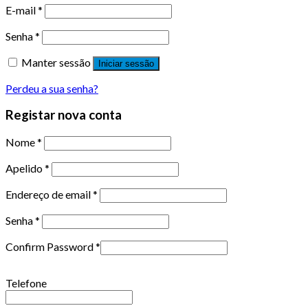
E-mail
*
Senha
*
Manter sessão
Iniciar sessão
Perdeu a sua senha?
Registar nova conta
Nome
*
Apelido
*
Endereço de email
*
Senha
*
Confirm Password
*
Telefone