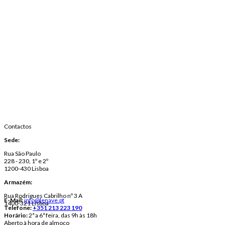
Contactos
Sede:
Rua São Paulo
228 - 230, 1º e 2º
1200-430 Lisboa
Armazém:
Rua Rodrigues Cabrilho nº 3 A
E-Mail:
info@lenave.pt
1400-321 Lisboa
Telefone:
+351 213 223 190
Horário:
2ª a 6ª feira, das 9h às 18h
Aberto à hora de almoço