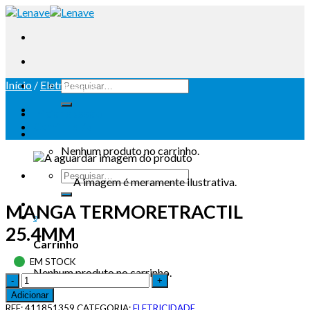
Início
/
Eletricidade
Iniciar sessão
Carrinho /
0
Nenhum produto no carrinho.
A imagem é meramente ilustrativa.
MANGA TERMORETRACTIL
0
25.4MM
Carrinho
EM STOCK
Nenhum produto no carrinho.
Adicionar
REF:
411851359
CATEGORIA:
ELETRICIDADE