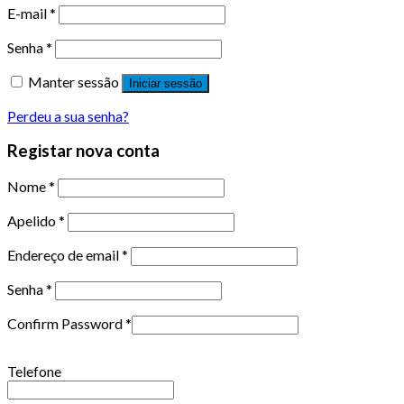
E-mail
*
Senha
*
Manter sessão
Iniciar sessão
Perdeu a sua senha?
Registar nova conta
Nome
*
Apelido
*
Endereço de email
*
Senha
*
Confirm Password
*
Telefone