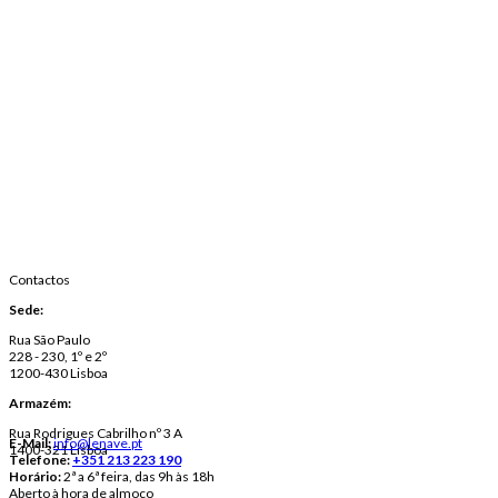
Contactos
Sede:
Rua São Paulo
228 - 230, 1º e 2º
1200-430 Lisboa
Armazém:
Rua Rodrigues Cabrilho nº 3 A
E-Mail:
info@lenave.pt
1400-321 Lisboa
Telefone:
+351 213 223 190
Horário:
2ª a 6ª feira, das 9h às 18h
Aberto à hora de almoço