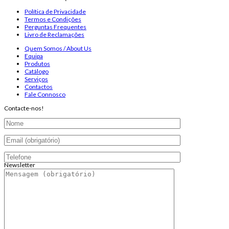
Política de Privacidade
Termos e Condições
Perguntas Frequentes
Livro de Reclamações
Quem Somos / About Us
Equipa
Produtos
Catálogo
Serviços
Contactos
Fale Connosco
Contacte-nos!
Newsletter
Endereço de email:
Copyright 2026 ©
Infosyncro