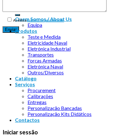
Quem Somos / About Us
Aceito a
política de privacidade
Equipa
Produtos
Teste e Medida
Eletricidade Naval
Eletrónica Industrial
Transportes
Forças Armadas
Eletrónica Naval
Outros/Diversos
Catálogo
Serviços
Procurement
Calibrações
Entregas
Personalização Bancadas
Personalização Kits Didáticos
Contactos
Iniciar sessão