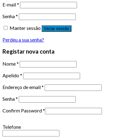
E-mail
*
Senha
*
Manter sessão
Iniciar sessão
Perdeu a sua senha?
Registar nova conta
Nome
*
Apelido
*
Endereço de email
*
Senha
*
Confirm Password
*
Telefone