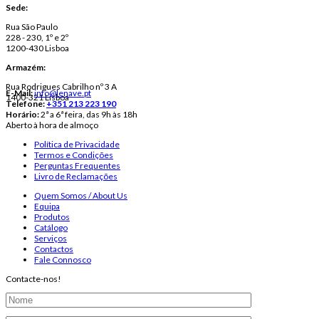
Sede:
Rua São Paulo
228 - 230, 1º e 2º
1200-430 Lisboa
Armazém:
Rua Rodrigues Cabrilho nº 3 A
E-Mail:
info@lenave.pt
1400-321 Lisboa
Telefone:
+351 213 223 190
Horário:
2ª a 6ª feira, das 9h às 18h
Aberto à hora de almoço
Política de Privacidade
Termos e Condições
Perguntas Frequentes
Livro de Reclamações
Quem Somos / About Us
Equipa
Produtos
Catálogo
Serviços
Contactos
Fale Connosco
Contacte-nos!