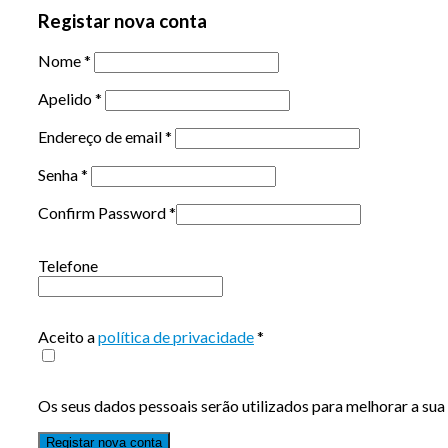
Registar nova conta
Nome
*
Apelido
*
Endereço de email
*
Senha
*
Confirm Password
*
Telefone
Aceito a
política de privacidade
*
Os seus dados pessoais serão utilizados para melhorar a sua 
Registar nova conta