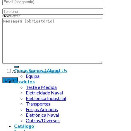
Newsletter
Endereço de email:
Copyright 2026 ©
Infosyncro
Quem Somos / About Us
Aceito a
política de privacidade
Equipa
Produtos
Teste e Medida
Eletricidade Naval
Eletrónica Industrial
Transportes
Forças Armadas
Eletrónica Naval
Outros/Diversos
Catálogo