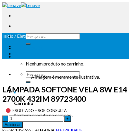
Início
/
Eletricidade
Iniciar sessão
Carrinho /
0
Nenhum produto no carrinho.
A imagem é meramente ilustrativa.
LAMPADA SOFTONE VELA 8W E14
0
2700K 432IM 89723400
Carrinho
ESGOTADO – SOB CONSULTA
Nenhum produto no carrinho.
Adicionar
REF:
411856659
CATEGORIA:
ELETRICIDADE