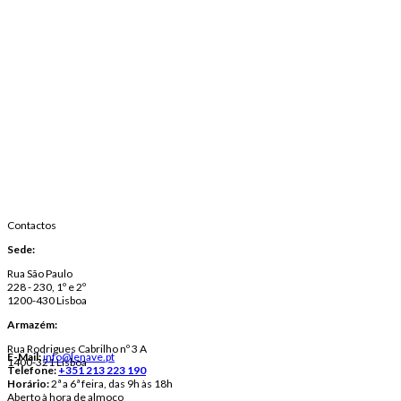
Contactos
Sede:
Rua São Paulo
228 - 230, 1º e 2º
1200-430 Lisboa
Armazém:
Rua Rodrigues Cabrilho nº 3 A
E-Mail:
info@lenave.pt
1400-321 Lisboa
Telefone:
+351 213 223 190
Horário:
2ª a 6ª feira, das 9h às 18h
Aberto à hora de almoço