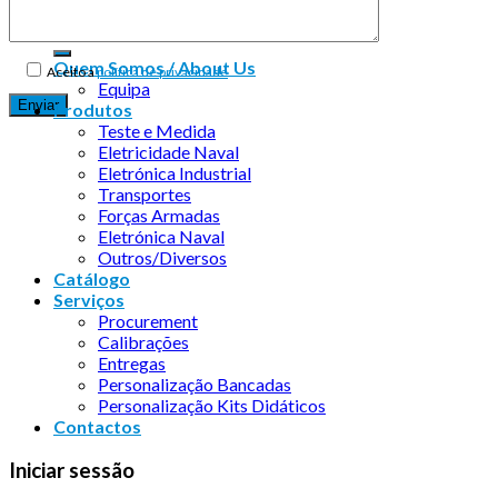
Quem Somos / About Us
Aceito a
política de privacidade
Equipa
Produtos
Teste e Medida
Eletricidade Naval
Eletrónica Industrial
Transportes
Forças Armadas
Eletrónica Naval
Outros/Diversos
Catálogo
Serviços
Procurement
Calibrações
Entregas
Personalização Bancadas
Personalização Kits Didáticos
Contactos
Iniciar sessão