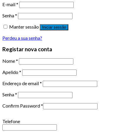
E-mail
*
Senha
*
Manter sessão
Iniciar sessão
Perdeu a sua senha?
Registar nova conta
Nome
*
Apelido
*
Endereço de email
*
Senha
*
Confirm Password
*
Telefone