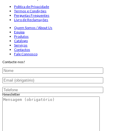
Política de Privacidade
Termos e Condições
Perguntas Frequentes
Livro de Reclamações
Quem Somos / About Us
Equipa
Produtos
Catálogo
Serviços
Contactos
Fale Connosco
Contacte-nos!
Newsletter
Endereço de email:
Copyright 2026 ©
Infosyncro