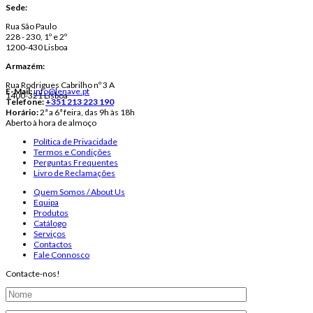
Sede:
Rua São Paulo
228 - 230, 1º e 2º
1200-430 Lisboa
Armazém:
Rua Rodrigues Cabrilho nº 3 A
E-Mail:
info@lenave.pt
1400-321 Lisboa
Telefone:
+351 213 223 190
Horário:
2ª a 6ª feira, das 9h às 18h
Aberto à hora de almoço
Política de Privacidade
Termos e Condições
Perguntas Frequentes
Livro de Reclamações
Quem Somos / About Us
Equipa
Produtos
Catálogo
Serviços
Contactos
Fale Connosco
Contacte-nos!