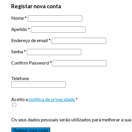
Registar nova conta
Nome
*
Apelido
*
Endereço de email
*
Senha
*
Confirm Password
*
Telefone
Aceito a
política de privacidade
*
Os seus dados pessoais serão utilizados para melhorar a sua 
Registar nova conta