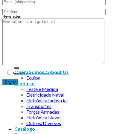
Newsletter
Endereço de email:
Copyright 2026 ©
Infosyncro
Quem Somos / About Us
Aceito a
política de privacidade
Equipa
Produtos
Teste e Medida
Eletricidade Naval
Eletrónica Industrial
Transportes
Forças Armadas
Eletrónica Naval
Outros/Diversos
Catálogo