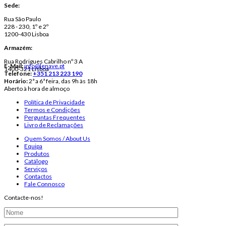
Sede:
Rua São Paulo
228 - 230, 1º e 2º
1200-430 Lisboa
Armazém:
Rua Rodrigues Cabrilho nº 3 A
E-Mail:
info@lenave.pt
1400-321 Lisboa
Telefone:
+351 213 223 190
Horário:
2ª a 6ª feira, das 9h às 18h
Aberto à hora de almoço
Política de Privacidade
Termos e Condições
Perguntas Frequentes
Livro de Reclamações
Quem Somos / About Us
Equipa
Produtos
Catálogo
Serviços
Contactos
Fale Connosco
Contacte-nos!