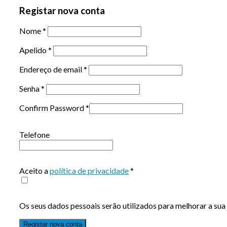
Registar nova conta
Nome
*
Apelido
*
Endereço de email
*
Senha
*
Confirm Password
*
Telefone
Aceito a
política de privacidade
*
Os seus dados pessoais serão utilizados para melhorar a sua 
Registar nova conta