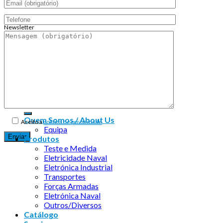
Newsletter
Endereço de email:
Copyright 2026 ©
Infosyncro
Quem Somos / About Us
Aceito a
política de privacidade
Equipa
Produtos
Teste e Medida
Eletricidade Naval
Eletrónica Industrial
Transportes
Forças Armadas
Eletrónica Naval
Outros/Diversos
Catálogo