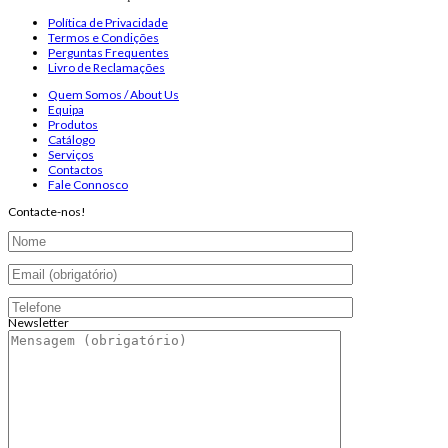
Política de Privacidade
Termos e Condições
Perguntas Frequentes
Livro de Reclamações
Quem Somos / About Us
Equipa
Produtos
Catálogo
Serviços
Contactos
Fale Connosco
Contacte-nos!
Newsletter
Endereço de email:
Copyright 2026 ©
Infosyncro