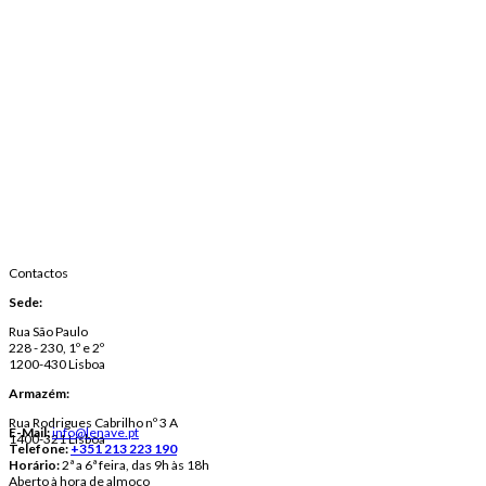
Contactos
Sede:
Rua São Paulo
228 - 230, 1º e 2º
1200-430 Lisboa
Armazém:
Rua Rodrigues Cabrilho nº 3 A
E-Mail:
info@lenave.pt
1400-321 Lisboa
Telefone:
+351 213 223 190
Horário:
2ª a 6ª feira, das 9h às 18h
Aberto à hora de almoço