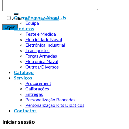
Quem Somos / About Us
Aceito a
política de privacidade
Equipa
Produtos
Teste e Medida
Eletricidade Naval
Eletrónica Industrial
Transportes
Forças Armadas
Eletrónica Naval
Outros/Diversos
Catálogo
Serviços
Procurement
Calibrações
Entregas
Personalização Bancadas
Personalização Kits Didáticos
Contactos
Iniciar sessão