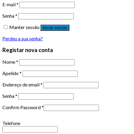
E-mail
*
Senha
*
Manter sessão
Iniciar sessão
Perdeu a sua senha?
Registar nova conta
Nome
*
Apelido
*
Endereço de email
*
Senha
*
Confirm Password
*
Telefone