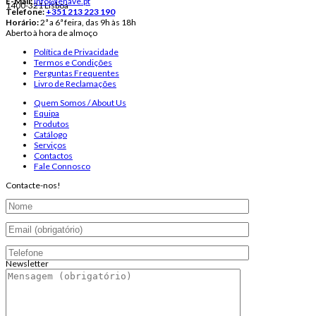
E-Mail:
info@lenave.pt
1400-321 Lisboa
Telefone:
+351 213 223 190
Horário:
2ª a 6ª feira, das 9h às 18h
Aberto à hora de almoço
Política de Privacidade
Termos e Condições
Perguntas Frequentes
Livro de Reclamações
Quem Somos / About Us
Equipa
Produtos
Catálogo
Serviços
Contactos
Fale Connosco
Contacte-nos!
Newsletter
Endereço de email: