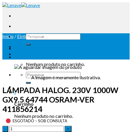
Início
/
Eletricidade
Iniciar sessão
Carrinho /
0
Nenhum produto no carrinho.
A imagem é meramente ilustrativa.
LAMPADA HALOG. 230V 1000W
0
GX9.5 64744 OSRAM-VER
Carrinho
411856214
Nenhum produto no carrinho.
ESGOTADO – SOB CONSULTA