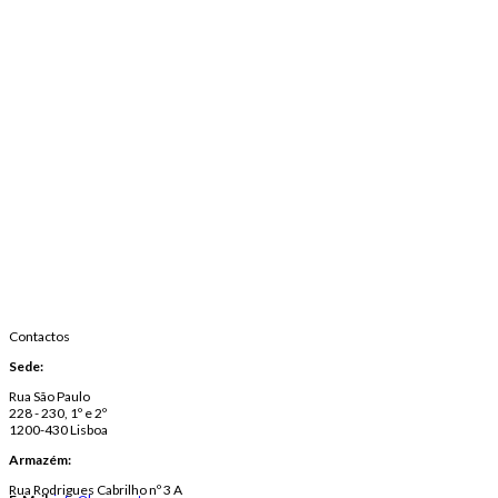
Contactos
Sede:
Rua São Paulo
228 - 230, 1º e 2º
1200-430 Lisboa
Armazém:
Rua Rodrigues Cabrilho nº 3 A