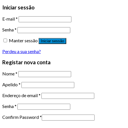
Iniciar sessão
E-mail
*
Senha
*
Manter sessão
Iniciar sessão
Perdeu a sua senha?
Registar nova conta
Nome
*
Apelido
*
Endereço de email
*
Senha
*
Confirm Password
*