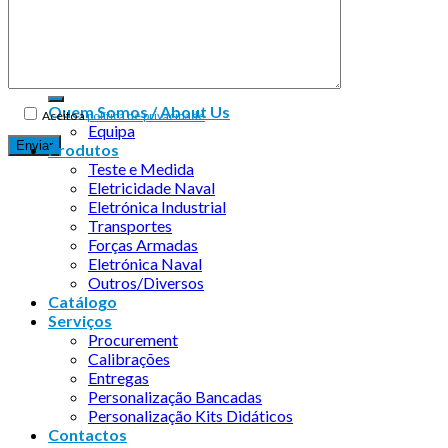
Copyright 2026 ©
Infosyncro
Quem Somos / About Us
Aceito a
política de privacidade
Equipa
Produtos
Teste e Medida
Eletricidade Naval
Eletrónica Industrial
Transportes
Forças Armadas
Eletrónica Naval
Outros/Diversos
Catálogo
Serviços
Procurement
Calibrações
Entregas
Personalização Bancadas
Personalização Kits Didáticos
Contactos