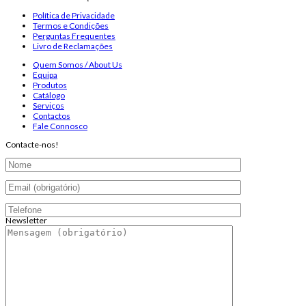
Política de Privacidade
Termos e Condições
Perguntas Frequentes
Livro de Reclamações
Quem Somos / About Us
Equipa
Produtos
Catálogo
Serviços
Contactos
Fale Connosco
Contacte-nos!
Newsletter
Endereço de email:
Copyright 2026 ©
Infosyncro