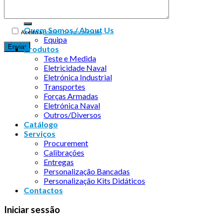
Quem Somos / About Us
Aceito a
política de privacidade
Equipa
Produtos
Teste e Medida
Eletricidade Naval
Eletrónica Industrial
Transportes
Forças Armadas
Eletrónica Naval
Outros/Diversos
Catálogo
Serviços
Procurement
Calibrações
Entregas
Personalização Bancadas
Personalização Kits Didáticos
Contactos
Iniciar sessão