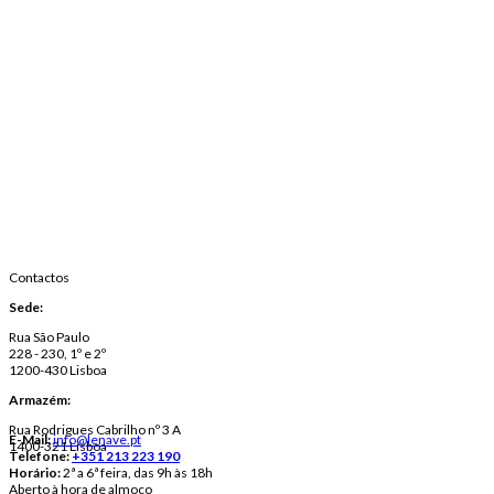
Contactos
Sede:
Rua São Paulo
228 - 230, 1º e 2º
1200-430 Lisboa
Armazém:
Rua Rodrigues Cabrilho nº 3 A
E-Mail:
info@lenave.pt
1400-321 Lisboa
Telefone:
+351 213 223 190
Horário:
2ª a 6ª feira, das 9h às 18h
Aberto à hora de almoço