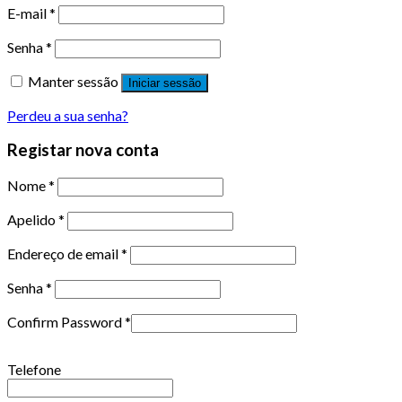
E-mail
*
Senha
*
Manter sessão
Iniciar sessão
Perdeu a sua senha?
Registar nova conta
Nome
*
Apelido
*
Endereço de email
*
Senha
*
Confirm Password
*
Telefone