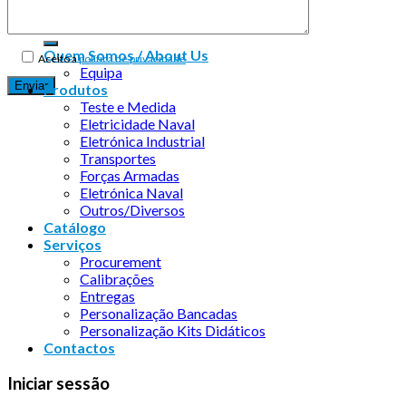
Quem Somos / About Us
Aceito a
política de privacidade
Equipa
Produtos
Teste e Medida
Eletricidade Naval
Eletrónica Industrial
Transportes
Forças Armadas
Eletrónica Naval
Outros/Diversos
Catálogo
Serviços
Procurement
Calibrações
Entregas
Personalização Bancadas
Personalização Kits Didáticos
Contactos
Iniciar sessão