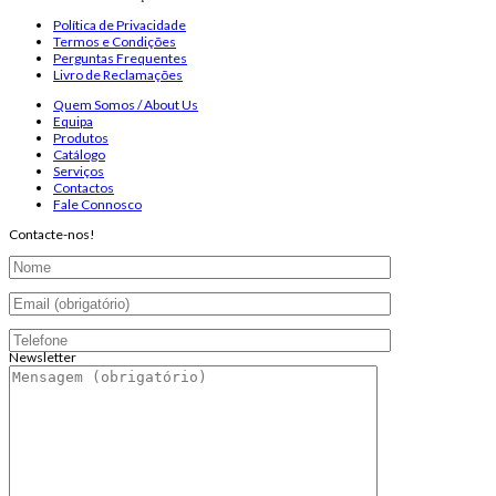
Política de Privacidade
Termos e Condições
Perguntas Frequentes
Livro de Reclamações
Quem Somos / About Us
Equipa
Produtos
Catálogo
Serviços
Contactos
Fale Connosco
Contacte-nos!
Newsletter
Endereço de email:
Copyright 2026 ©
Infosyncro