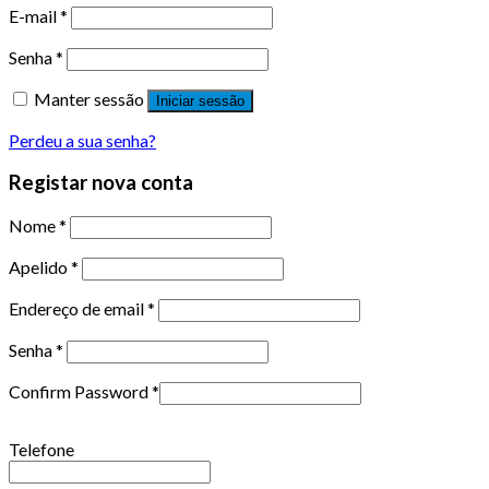
E-mail
*
Senha
*
Manter sessão
Iniciar sessão
Perdeu a sua senha?
Registar nova conta
Nome
*
Apelido
*
Endereço de email
*
Senha
*
Confirm Password
*
Telefone