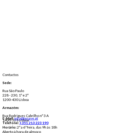
Contactos
Sede:
Rua São Paulo
228 - 230, 1º e 2º
1200-430 Lisboa
Armazém:
Rua Rodrigues Cabrilho nº 3 A
E-Mail:
info@lenave.pt
1400-321 Lisboa
Telefone:
+351 213 223 190
Horário:
2ª a 6ª feira, das 9h às 18h
Aberto à hora de almoço