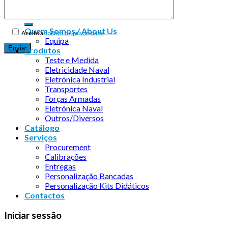
Quem Somos / About Us
Aceito a
política de privacidade
Equipa
Produtos
Teste e Medida
Eletricidade Naval
Eletrónica Industrial
Transportes
Forças Armadas
Eletrónica Naval
Outros/Diversos
Catálogo
Serviços
Procurement
Calibrações
Entregas
Personalização Bancadas
Personalização Kits Didáticos
Contactos
Iniciar sessão