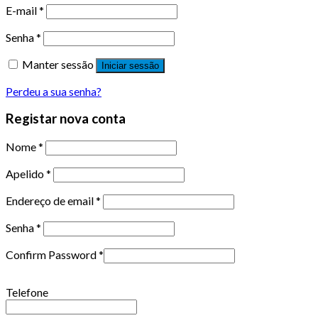
E-mail
*
Senha
*
Manter sessão
Iniciar sessão
Perdeu a sua senha?
Registar nova conta
Nome
*
Apelido
*
Endereço de email
*
Senha
*
Confirm Password
*
Telefone