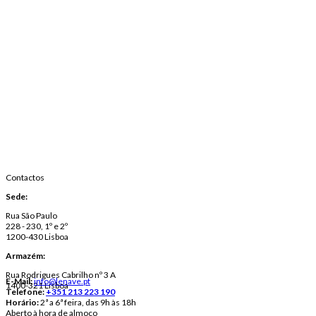
Contactos
Sede:
Rua São Paulo
228 - 230, 1º e 2º
1200-430 Lisboa
Armazém:
Rua Rodrigues Cabrilho nº 3 A
E-Mail:
info@lenave.pt
1400-321 Lisboa
Telefone:
+351 213 223 190
Horário:
2ª a 6ª feira, das 9h às 18h
Aberto à hora de almoço