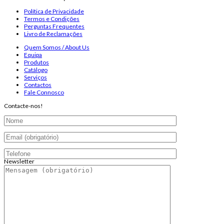
Política de Privacidade
Termos e Condições
Perguntas Frequentes
Livro de Reclamações
Quem Somos / About Us
Equipa
Produtos
Catálogo
Serviços
Contactos
Fale Connosco
Contacte-nos!
Newsletter
Endereço de email:
Copyright 2026 ©
Infosyncro