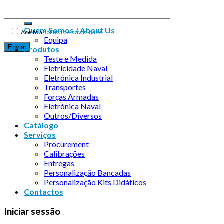
Quem Somos / About Us
Aceito a
política de privacidade
Equipa
Produtos
Teste e Medida
Eletricidade Naval
Eletrónica Industrial
Transportes
Forças Armadas
Eletrónica Naval
Outros/Diversos
Catálogo
Serviços
Procurement
Calibrações
Entregas
Personalização Bancadas
Personalização Kits Didáticos
Contactos
Iniciar sessão