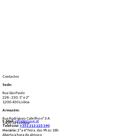
Contactos
Sede:
Rua São Paulo
228 - 230, 1º e 2º
1200-430 Lisboa
Armazém:
Rua Rodrigues Cabrilho nº 3 A
E-Mail:
info@lenave.pt
1400-321 Lisboa
Telefone:
+351 213 223 190
Horário:
2ª a 6ª feira, das 9h às 18h
Aberto à hora de almoço