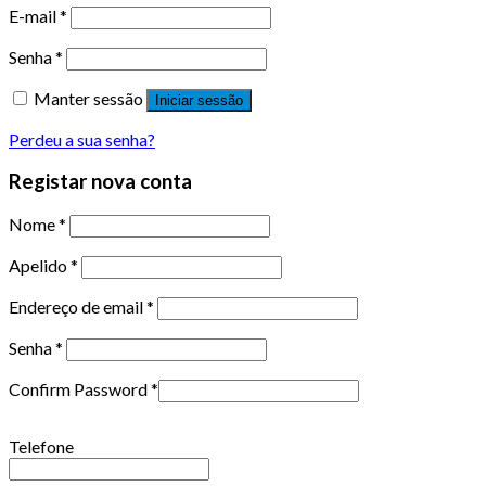
E-mail
*
Senha
*
Manter sessão
Iniciar sessão
Perdeu a sua senha?
Registar nova conta
Nome
*
Apelido
*
Endereço de email
*
Senha
*
Confirm Password
*
Telefone