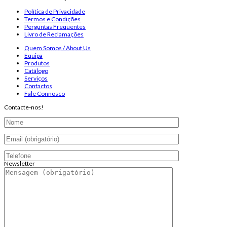
Política de Privacidade
Termos e Condições
Perguntas Frequentes
Livro de Reclamações
Quem Somos / About Us
Equipa
Produtos
Catálogo
Serviços
Contactos
Fale Connosco
Contacte-nos!
Newsletter
Endereço de email:
Copyright 2026 ©
Infosyncro