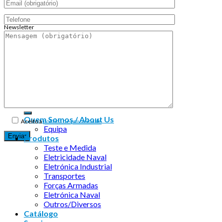
Newsletter
Endereço de email:
Copyright 2026 ©
Infosyncro
Quem Somos / About Us
Aceito a
política de privacidade
Equipa
Produtos
Teste e Medida
Eletricidade Naval
Eletrónica Industrial
Transportes
Forças Armadas
Eletrónica Naval
Outros/Diversos
Catálogo