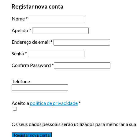
Registar nova conta
Nome
*
Apelido
*
Endereço de email
*
Senha
*
Confirm Password
*
Telefone
Aceito a
política de privacidade
*
Os seus dados pessoais serão utilizados para melhorar a sua 
Registar nova conta