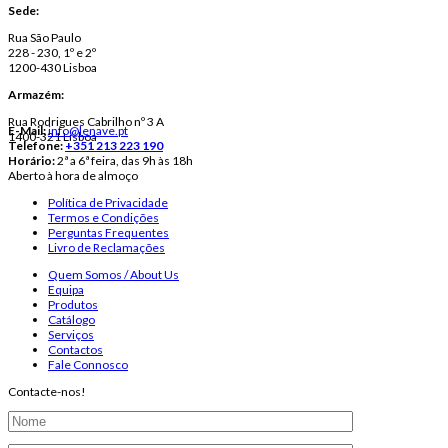
Sede:
Rua São Paulo
228 - 230, 1º e 2º
1200-430 Lisboa
Armazém:
Rua Rodrigues Cabrilho nº 3 A
E-Mail:
info@lenave.pt
1400-321 Lisboa
Telefone:
+351 213 223 190
Horário:
2ª a 6ª feira, das 9h às 18h
Aberto à hora de almoço
Política de Privacidade
Termos e Condições
Perguntas Frequentes
Livro de Reclamações
Quem Somos / About Us
Equipa
Produtos
Catálogo
Serviços
Contactos
Fale Connosco
Contacte-nos!