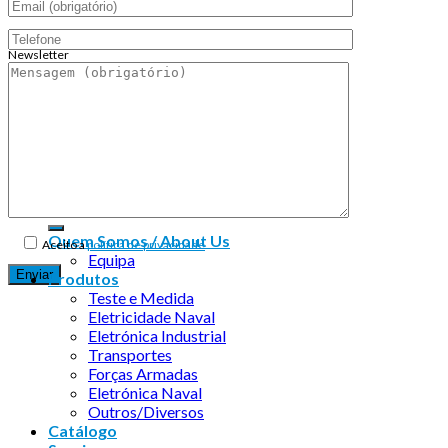
Newsletter
Endereço de email:
Copyright 2026 ©
Infosyncro
Quem Somos / About Us
Aceito a
política de privacidade
Equipa
Produtos
Teste e Medida
Eletricidade Naval
Eletrónica Industrial
Transportes
Forças Armadas
Eletrónica Naval
Outros/Diversos
Catálogo