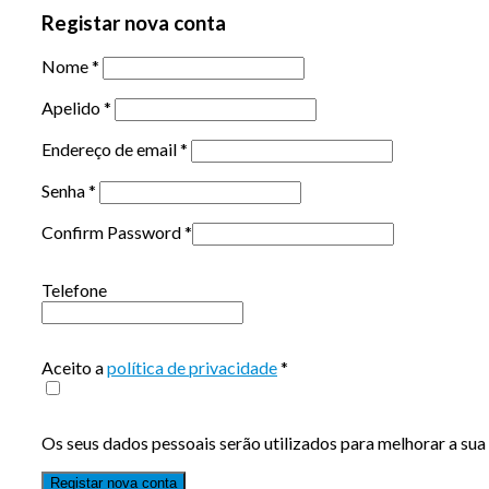
Registar nova conta
Nome
*
Apelido
*
Endereço de email
*
Senha
*
Confirm Password
*
Telefone
Aceito a
política de privacidade
*
Os seus dados pessoais serão utilizados para melhorar a sua 
Registar nova conta