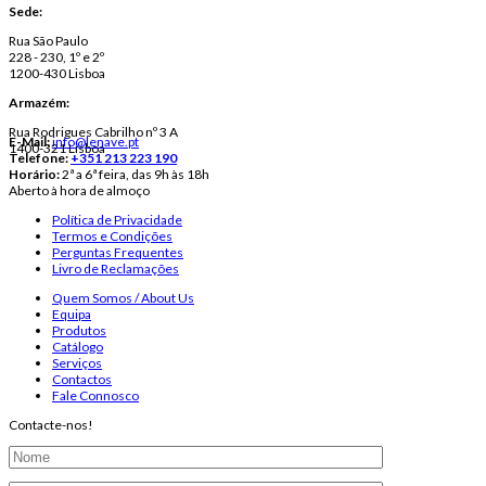
Sede:
Rua São Paulo
228 - 230, 1º e 2º
1200-430 Lisboa
Armazém:
Rua Rodrigues Cabrilho nº 3 A
E-Mail:
info@lenave.pt
1400-321 Lisboa
Telefone:
+351 213 223 190
Horário:
2ª a 6ª feira, das 9h às 18h
Aberto à hora de almoço
Política de Privacidade
Termos e Condições
Perguntas Frequentes
Livro de Reclamações
Quem Somos / About Us
Equipa
Produtos
Catálogo
Serviços
Contactos
Fale Connosco
Contacte-nos!