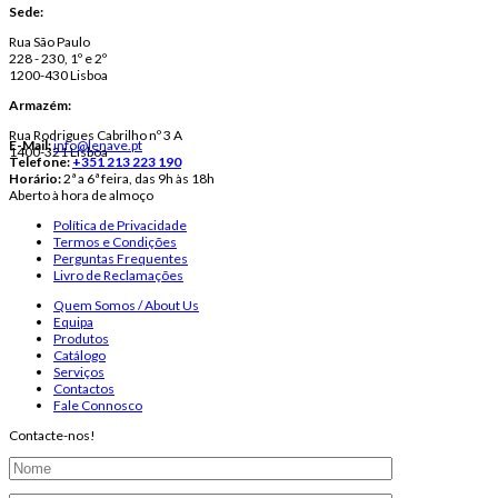
Sede:
Rua São Paulo
228 - 230, 1º e 2º
1200-430 Lisboa
Armazém:
Rua Rodrigues Cabrilho nº 3 A
E-Mail:
info@lenave.pt
1400-321 Lisboa
Telefone:
+351 213 223 190
Horário:
2ª a 6ª feira, das 9h às 18h
Aberto à hora de almoço
Política de Privacidade
Termos e Condições
Perguntas Frequentes
Livro de Reclamações
Quem Somos / About Us
Equipa
Produtos
Catálogo
Serviços
Contactos
Fale Connosco
Contacte-nos!