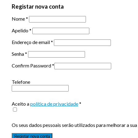
Registar nova conta
Nome
*
Apelido
*
Endereço de email
*
Senha
*
Confirm Password
*
Telefone
Aceito a
política de privacidade
*
Os seus dados pessoais serão utilizados para melhorar a sua 
Registar nova conta