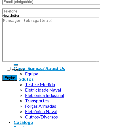
Newsletter
Endereço de email:
Copyright 2026 ©
Infosyncro
Quem Somos / About Us
Aceito a
política de privacidade
Equipa
Produtos
Teste e Medida
Eletricidade Naval
Eletrónica Industrial
Transportes
Forças Armadas
Eletrónica Naval
Outros/Diversos
Catálogo