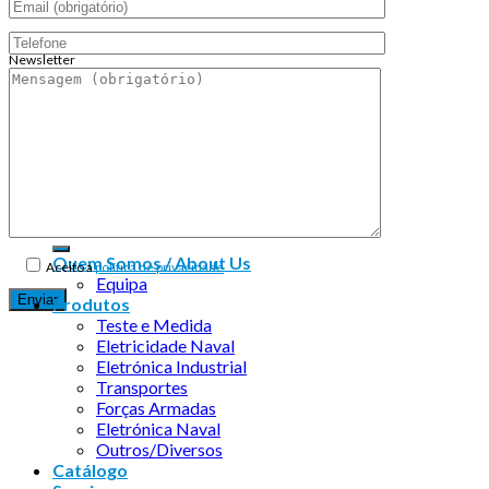
Newsletter
Endereço de email:
Copyright 2026 ©
Infosyncro
Quem Somos / About Us
Aceito a
política de privacidade
Equipa
Produtos
Teste e Medida
Eletricidade Naval
Eletrónica Industrial
Transportes
Forças Armadas
Eletrónica Naval
Outros/Diversos
Catálogo