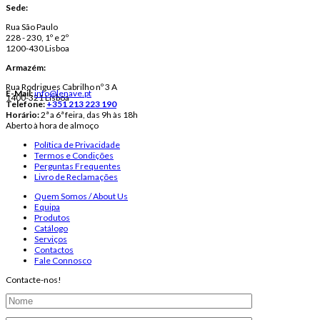
Sede:
Rua São Paulo
228 - 230, 1º e 2º
1200-430 Lisboa
Armazém:
Rua Rodrigues Cabrilho nº 3 A
E-Mail:
info@lenave.pt
1400-321 Lisboa
Telefone:
+351 213 223 190
Horário:
2ª a 6ª feira, das 9h às 18h
Aberto à hora de almoço
Política de Privacidade
Termos e Condições
Perguntas Frequentes
Livro de Reclamações
Quem Somos / About Us
Equipa
Produtos
Catálogo
Serviços
Contactos
Fale Connosco
Contacte-nos!