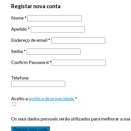
Registar nova conta
Nome
*
Apelido
*
Endereço de email
*
Senha
*
Confirm Password
*
Telefone
Aceito a
política de privacidade
*
Os seus dados pessoais serão utilizados para melhorar a sua 
Registar nova conta