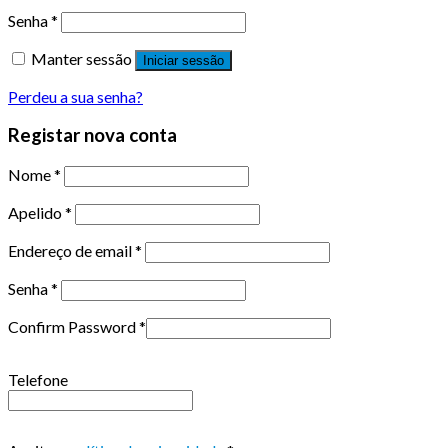
Senha
*
Manter sessão
Iniciar sessão
Perdeu a sua senha?
Registar nova conta
Nome
*
Apelido
*
Endereço de email
*
Senha
*
Confirm Password
*
Telefone