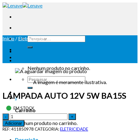
Início
/
Eletricidade
Iniciar sessão
Carrinho /
0
Nenhum produto no carrinho.
A imagem é meramente ilustrativa.
LAMPADA AUTO 12V 5W BA15S
0
EM STOCK
Carrinho
Nenhum produto no carrinho.
Adicionar
REF:
411850978
CATEGORIA:
ELETRICIDADE
Descrição