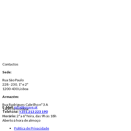
Contactos
Sede:
Rua São Paulo
228 - 230, 1º e 2º
1200-430 Lisboa
Armazém:
Rua Rodrigues Cabrilho nº 3 A
E-Mail:
info@lenave.pt
1400-321 Lisboa
Telefone:
+351 213 223 190
Horário:
2ª a 6ª feira, das 9h às 18h
Aberto à hora de almoço
Política de Privacidade