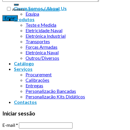
Quem Somos / About Us
Aceito a
política de privacidade
Equipa
Produtos
Teste e Medida
Eletricidade Naval
Eletrónica Industrial
Transportes
Forças Armadas
Eletrónica Naval
Outros/Diversos
Catálogo
Serviços
Procurement
Calibrações
Entregas
Personalização Bancadas
Personalização Kits Didáticos
Contactos
Iniciar sessão
E-mail
*