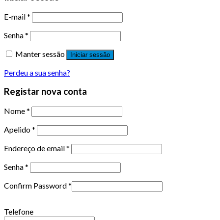
E-mail
*
Senha
*
Manter sessão
Iniciar sessão
Perdeu a sua senha?
Registar nova conta
Nome
*
Apelido
*
Endereço de email
*
Senha
*
Confirm Password
*
Telefone