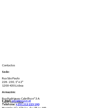
Contactos
Sede:
Rua São Paulo
228 - 230, 1º e 2º
1200-430 Lisboa
Armazém:
Rua Rodrigues Cabrilho nº 3 A
E-Mail:
info@lenave.pt
1400-321 Lisboa
Telefone:
+351 213 223 190
Horário:
2ª a 6ª feira, das 9h às 18h