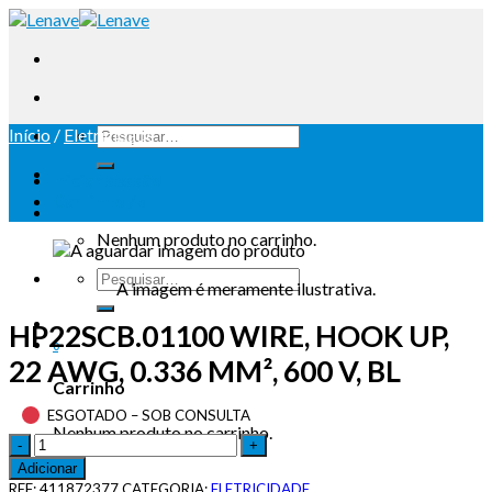
Início
/
Eletricidade
Iniciar sessão
Carrinho /
0
Nenhum produto no carrinho.
A imagem é meramente ilustrativa.
HP22SCB.01100 WIRE, HOOK UP,
0
22 AWG, 0.336 MM², 600 V, BL
Carrinho
ESGOTADO – SOB CONSULTA
Nenhum produto no carrinho.
Adicionar
REF:
411872377
CATEGORIA:
ELETRICIDADE