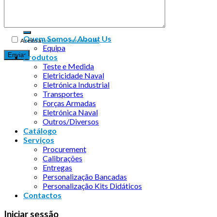
Copyright 2026 ©
Infosyncro
Quem Somos / About Us
Aceito a
política de privacidade
Equipa
Produtos
Teste e Medida
Eletricidade Naval
Eletrónica Industrial
Transportes
Forças Armadas
Eletrónica Naval
Outros/Diversos
Catálogo
Serviços
Procurement
Calibrações
Entregas
Personalização Bancadas
Personalização Kits Didáticos
Contactos
Iniciar sessão