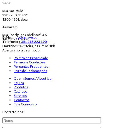
Sede:
Rua São Paulo
228 - 230, 1º e 2º
1200-430 Lisboa
Armazém:
Rua Rodrigues Cabrilho nº 3 A
E-Mail:
info@lenave.pt
1400-321 Lisboa
Telefone:
+351 213 223 190
Horário:
2ª a 6ª feira, das 9h às 18h
Aberto à hora de almoço
Política de Privacidade
Termos e Condições
Perguntas Frequentes
Livro de Reclamações
Quem Somos / About Us
Equipa
Produtos
Catálogo
Serviços
Contactos
Fale Connosco
Contacte-nos!