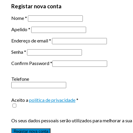
Registar nova conta
Nome
*
Apelido
*
Endereço de email
*
Senha
*
Confirm Password
*
Telefone
Aceito a
política de privacidade
*
Os seus dados pessoais serão utilizados para melhorar a sua 
Registar nova conta