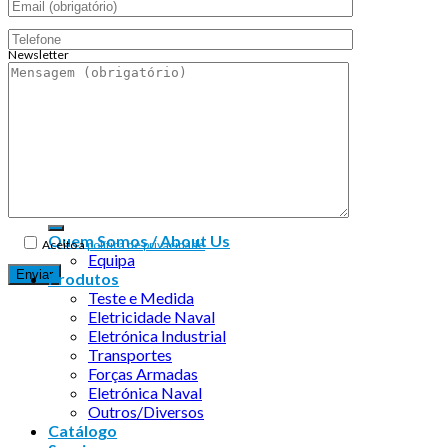
Newsletter
Endereço de email:
Copyright 2026 ©
Infosyncro
Quem Somos / About Us
Aceito a
política de privacidade
Equipa
Produtos
Teste e Medida
Eletricidade Naval
Eletrónica Industrial
Transportes
Forças Armadas
Eletrónica Naval
Outros/Diversos
Catálogo