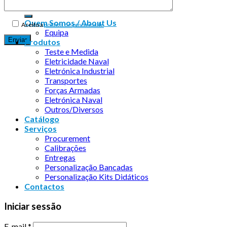
Quem Somos / About Us
Aceito a
política de privacidade
Equipa
Produtos
Teste e Medida
Eletricidade Naval
Eletrónica Industrial
Transportes
Forças Armadas
Eletrónica Naval
Outros/Diversos
Catálogo
Serviços
Procurement
Calibrações
Entregas
Personalização Bancadas
Personalização Kits Didáticos
Contactos
Iniciar sessão
E-mail
*