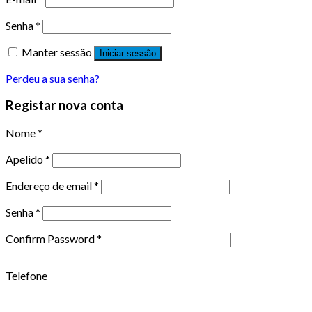
Senha
*
Manter sessão
Iniciar sessão
Perdeu a sua senha?
Registar nova conta
Nome
*
Apelido
*
Endereço de email
*
Senha
*
Confirm Password
*
Telefone