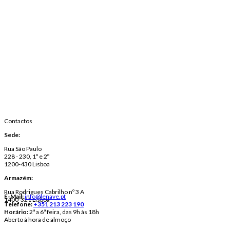
Contactos
Sede:
Rua São Paulo
228 - 230, 1º e 2º
1200-430 Lisboa
Armazém:
Rua Rodrigues Cabrilho nº 3 A
E-Mail:
info@lenave.pt
1400-321 Lisboa
Telefone:
+351 213 223 190
Horário:
2ª a 6ª feira, das 9h às 18h
Aberto à hora de almoço