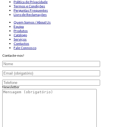
Política de Privacidade
Termos e Condições
Perguntas Frequentes
Livro de Reclamações
Quem Somos / About Us
Equipa
Produtos
Catálogo
Serviços
Contactos
Fale Connosco
Contacte-nos!
Newsletter
Endereço de email:
Copyright 2026 ©
Infosyncro