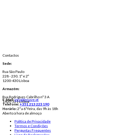
Contactos
Sede:
Rua São Paulo
228 - 230, 1º e 2º
1200-430 Lisboa
Armazém:
Rua Rodrigues Cabrilho nº 3 A
E-Mail:
info@lenave.pt
1400-321 Lisboa
Telefone:
+351 213 223 190
Horário:
2ª a 6ª feira, das 9h às 18h
Aberto à hora de almoço
Política de Privacidade
Termos e Condições
Perguntas Frequentes
Livro de Reclamações