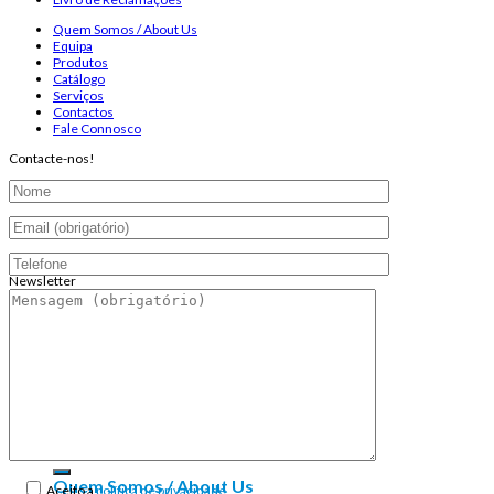
Quem Somos / About Us
Equipa
Produtos
Catálogo
Serviços
Contactos
Fale Connosco
Contacte-nos!
Newsletter
Endereço de email:
Copyright 2026 ©
Infosyncro
Pesquisar
por:
Quem Somos / About Us
Aceito a
política de privacidade