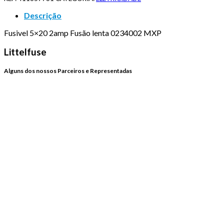
5X20
2AMP
Descrição
FUSÃO
LENTA
Fusivel 5×20 2amp Fusão lenta 0234002 MXP
0234002
MXP
Littelfuse
Alguns dos nossos Parceiros e Representadas