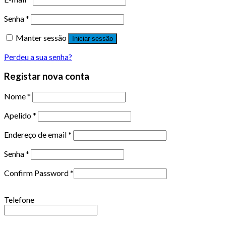
Senha
*
Manter sessão
Iniciar sessão
Perdeu a sua senha?
Registar nova conta
Nome
*
Apelido
*
Endereço de email
*
Senha
*
Confirm Password
*
Telefone