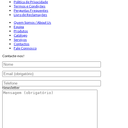
Política de Privacidade
Termos e Condições
Perguntas Frequentes
Livro de Reclamações
Quem Somos / About Us
Equipa
Produtos
Catálogo
Serviços
Contactos
Fale Connosco
Contacte-nos!
Newsletter
Endereço de email:
Copyright 2026 ©
Infosyncro