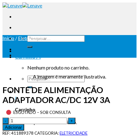
Início
/
Eletricidade
Iniciar sessão
Carrinho /
0
Nenhum produto no carrinho.
A imagem é meramente ilustrativa.
FONTE DE ALIMENTAÇÃO
ADAPTADOR AC/DC 12V 3A
0
Carrinho
ESGOTADO – SOB CONSULTA
Nenhum produto no carrinho.
Adicionar
REF:
411889378
CATEGORIA:
ELETRICIDADE