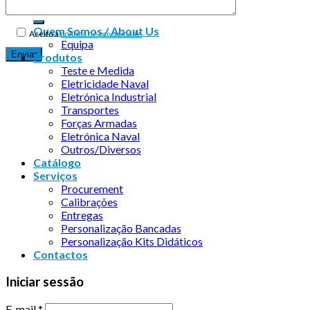
Quem Somos / About Us
Aceito a
política de privacidade
Equipa
Produtos
Teste e Medida
Eletricidade Naval
Eletrónica Industrial
Transportes
Forças Armadas
Eletrónica Naval
Outros/Diversos
Catálogo
Serviços
Procurement
Calibrações
Entregas
Personalização Bancadas
Personalização Kits Didáticos
Contactos
Iniciar sessão
E-mail
*