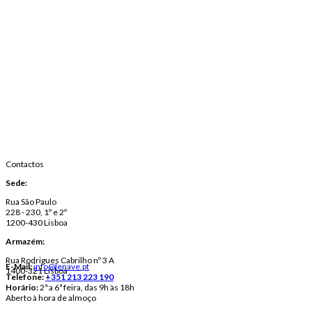
Contactos
Sede:
Rua São Paulo
228 - 230, 1º e 2º
1200-430 Lisboa
Armazém:
Rua Rodrigues Cabrilho nº 3 A
E-Mail:
info@lenave.pt
1400-321 Lisboa
Telefone:
+351 213 223 190
Horário:
2ª a 6ª feira, das 9h às 18h
Aberto à hora de almoço