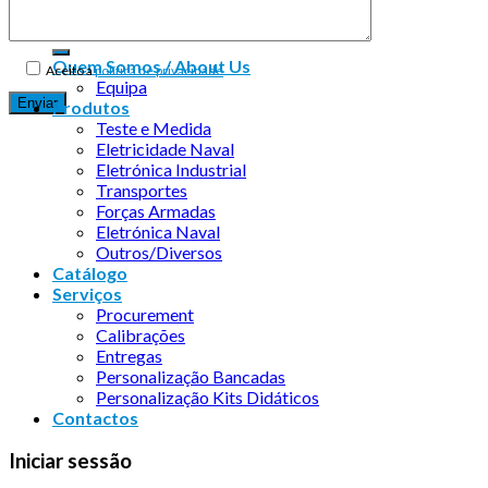
Quem Somos / About Us
Aceito a
política de privacidade
Equipa
Produtos
Teste e Medida
Eletricidade Naval
Eletrónica Industrial
Transportes
Forças Armadas
Eletrónica Naval
Outros/Diversos
Catálogo
Serviços
Procurement
Calibrações
Entregas
Personalização Bancadas
Personalização Kits Didáticos
Contactos
Iniciar sessão