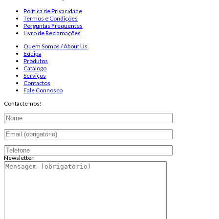
Política de Privacidade
Termos e Condições
Perguntas Frequentes
Livro de Reclamações
Quem Somos / About Us
Equipa
Produtos
Catálogo
Serviços
Contactos
Fale Connosco
Contacte-nos!
Newsletter
Endereço de email:
Copyright 2026 ©
Infosyncro