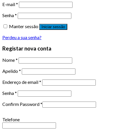
E-mail
*
Senha
*
Manter sessão
Iniciar sessão
Perdeu a sua senha?
Registar nova conta
Nome
*
Apelido
*
Endereço de email
*
Senha
*
Confirm Password
*
Telefone