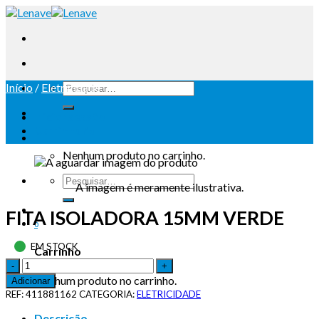
Início
/
Eletricidade
Iniciar sessão
Carrinho /
0
Nenhum produto no carrinho.
A imagem é meramente ilustrativa.
FITA ISOLADORA 15MM VERDE
0
EM STOCK
Carrinho
Nenhum produto no carrinho.
Adicionar
REF:
411881162
CATEGORIA:
ELETRICIDADE
Descrição