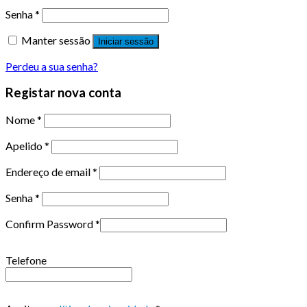
Senha
*
Manter sessão
Iniciar sessão
Perdeu a sua senha?
Registar nova conta
Nome
*
Apelido
*
Endereço de email
*
Senha
*
Confirm Password
*
Telefone