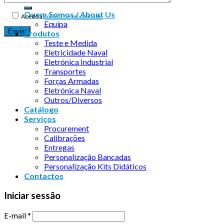
Quem Somos / About Us
Aceito a
política de privacidade
Equipa
Produtos
Teste e Medida
Eletricidade Naval
Eletrónica Industrial
Transportes
Forças Armadas
Eletrónica Naval
Outros/Diversos
Catálogo
Serviços
Procurement
Calibrações
Entregas
Personalização Bancadas
Personalização Kits Didáticos
Contactos
Iniciar sessão
E-mail
*