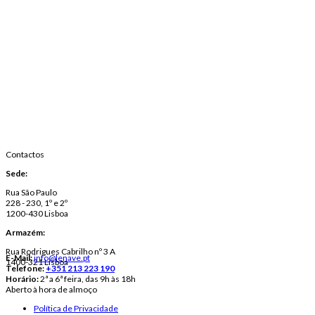
Contactos
Sede:
Rua São Paulo
228 - 230, 1º e 2º
1200-430 Lisboa
Armazém:
Rua Rodrigues Cabrilho nº 3 A
E-Mail:
info@lenave.pt
1400-321 Lisboa
Telefone:
+351 213 223 190
Horário:
2ª a 6ª feira, das 9h às 18h
Aberto à hora de almoço
Política de Privacidade