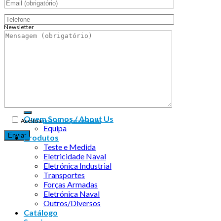
Newsletter
Endereço de email:
Copyright 2026 ©
Infosyncro
Quem Somos / About Us
Aceito a
política de privacidade
Equipa
Produtos
Teste e Medida
Eletricidade Naval
Eletrónica Industrial
Transportes
Forças Armadas
Eletrónica Naval
Outros/Diversos
Catálogo