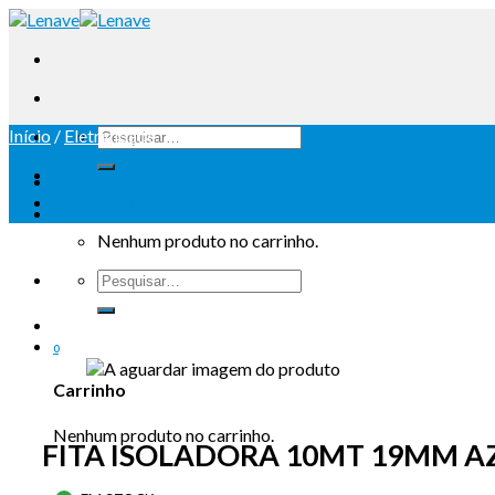
Início
/
Eletricidade
Iniciar sessão
Carrinho /
0
Nenhum produto no carrinho.
0
Carrinho
Nenhum produto no carrinho.
FITA ISOLADORA 10MT 19MM A