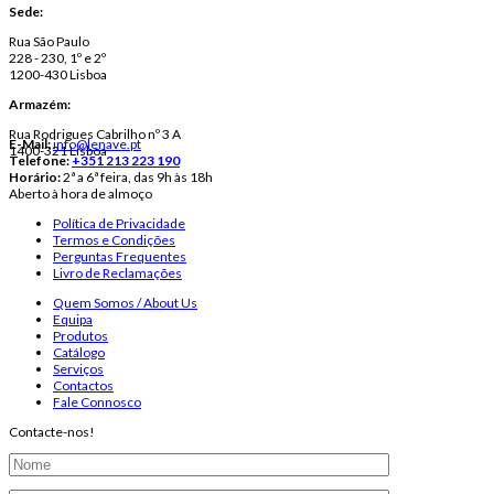
Sede:
Rua São Paulo
228 - 230, 1º e 2º
1200-430 Lisboa
Armazém:
Rua Rodrigues Cabrilho nº 3 A
E-Mail:
info@lenave.pt
1400-321 Lisboa
Telefone:
+351 213 223 190
Horário:
2ª a 6ª feira, das 9h às 18h
Aberto à hora de almoço
Política de Privacidade
Termos e Condições
Perguntas Frequentes
Livro de Reclamações
Quem Somos / About Us
Equipa
Produtos
Catálogo
Serviços
Contactos
Fale Connosco
Contacte-nos!