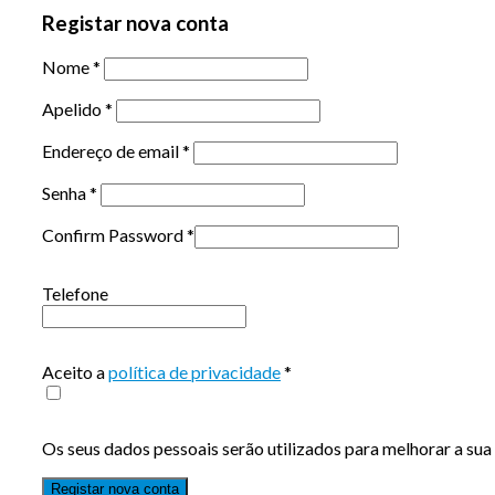
Registar nova conta
Nome
*
Apelido
*
Endereço de email
*
Senha
*
Confirm Password
*
Telefone
Aceito a
política de privacidade
*
Os seus dados pessoais serão utilizados para melhorar a sua 
Registar nova conta