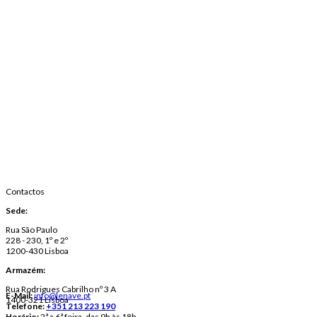
Contactos
Sede:
Rua São Paulo
228 - 230, 1º e 2º
1200-430 Lisboa
Armazém:
Rua Rodrigues Cabrilho nº 3 A
E-Mail:
info@lenave.pt
1400-321 Lisboa
Telefone:
+351 213 223 190
Horário:
2ª a 6ª feira, das 9h às 18h