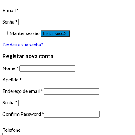
E-mail
*
Senha
*
Manter sessão
Iniciar sessão
Perdeu a sua senha?
Registar nova conta
Nome
*
Apelido
*
Endereço de email
*
Senha
*
Confirm Password
*
Telefone