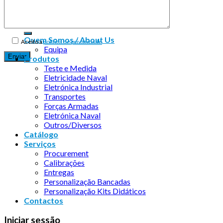
Copyright 2026 ©
Infosyncro
Quem Somos / About Us
Aceito a
política de privacidade
Equipa
Produtos
Teste e Medida
Eletricidade Naval
Eletrónica Industrial
Transportes
Forças Armadas
Eletrónica Naval
Outros/Diversos
Catálogo
Serviços
Procurement
Calibrações
Entregas
Personalização Bancadas
Personalização Kits Didáticos
Contactos
Iniciar sessão