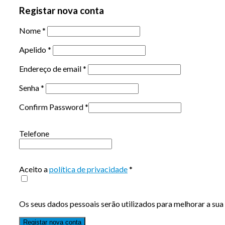
Registar nova conta
Nome
*
Apelido
*
Endereço de email
*
Senha
*
Confirm Password
*
Telefone
Aceito a
política de privacidade
*
Os seus dados pessoais serão utilizados para melhorar a sua 
Registar nova conta