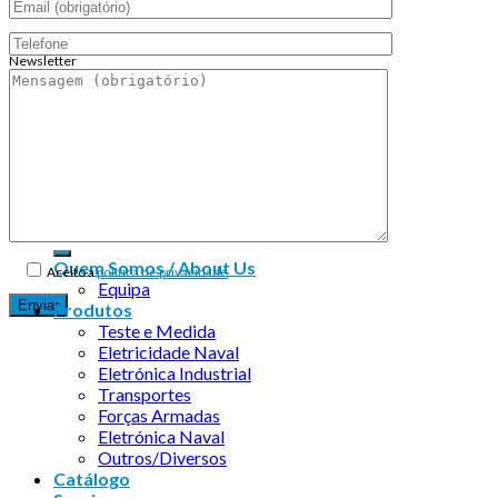
Newsletter
Endereço de email:
Copyright 2026 ©
Infosyncro
Quem Somos / About Us
Aceito a
política de privacidade
Equipa
Produtos
Teste e Medida
Eletricidade Naval
Eletrónica Industrial
Transportes
Forças Armadas
Eletrónica Naval
Outros/Diversos
Catálogo