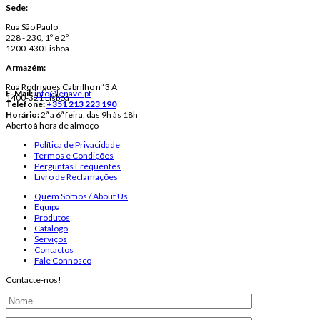
Sede:
Rua São Paulo
228 - 230, 1º e 2º
1200-430 Lisboa
Armazém:
Rua Rodrigues Cabrilho nº 3 A
E-Mail:
info@lenave.pt
1400-321 Lisboa
Telefone:
+351 213 223 190
Horário:
2ª a 6ª feira, das 9h às 18h
Aberto à hora de almoço
Política de Privacidade
Termos e Condições
Perguntas Frequentes
Livro de Reclamações
Quem Somos / About Us
Equipa
Produtos
Catálogo
Serviços
Contactos
Fale Connosco
Contacte-nos!