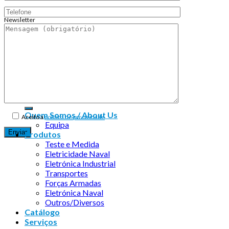
Newsletter
Endereço de email:
Copyright 2026 ©
Infosyncro
Quem Somos / About Us
Aceito a
política de privacidade
Equipa
Produtos
Teste e Medida
Eletricidade Naval
Eletrónica Industrial
Transportes
Forças Armadas
Eletrónica Naval
Outros/Diversos
Catálogo
Serviços