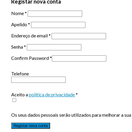
Registar nova conta
Nome
*
Apelido
*
Endereço de email
*
Senha
*
Confirm Password
*
Telefone
Aceito a
política de privacidade
*
Os seus dados pessoais serão utilizados para melhorar a sua 
Registar nova conta