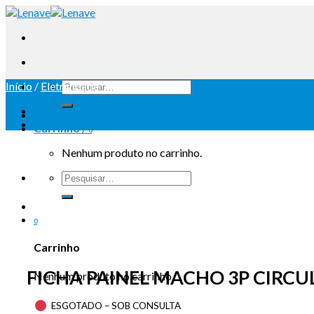
Início
/
Eletricidade
Iniciar sessão
Carrinho /
0
Nenhum produto no carrinho.
0
Carrinho
FICHA PAINEL MACHO 3P CIRCU
Nenhum produto no carrinho.
ESGOTADO – SOB CONSULTA