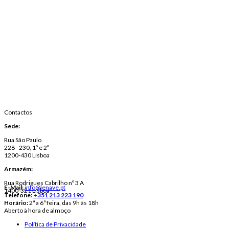
Contactos
Sede:
Rua São Paulo
228 - 230, 1º e 2º
1200-430 Lisboa
Armazém:
Rua Rodrigues Cabrilho nº 3 A
E-Mail:
info@lenave.pt
1400-321 Lisboa
Telefone:
+351 213 223 190
Horário:
2ª a 6ª feira, das 9h às 18h
Aberto à hora de almoço
Política de Privacidade