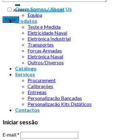
Quem Somos / About Us
Aceito a
política de privacidade
Equipa
Produtos
Teste e Medida
Eletricidade Naval
Eletrónica Industrial
Transportes
Forças Armadas
Eletrónica Naval
Outros/Diversos
Catálogo
Serviços
Procurement
Calibrações
Entregas
Personalização Bancadas
Personalização Kits Didáticos
Contactos
Iniciar sessão
E-mail
*