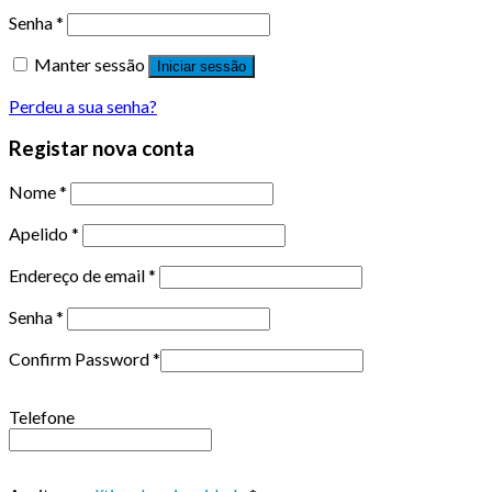
Senha
*
Manter sessão
Iniciar sessão
Perdeu a sua senha?
Registar nova conta
Nome
*
Apelido
*
Endereço de email
*
Senha
*
Confirm Password
*
Telefone