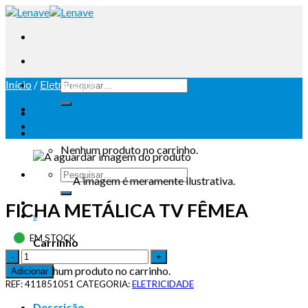
Início
/
Eletricidade
Iniciar sessão
Carrinho /
0
Nenhum produto no carrinho.
A imagem é meramente ilustrativa.
FICHA METÁLICA TV FÊMEA
0
EM STOCK
Carrinho
Nenhum produto no carrinho.
Adicionar
REF:
411851051
CATEGORIA:
ELETRICIDADE
Descrição