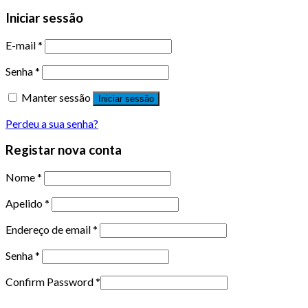
Iniciar sessão
E-mail
*
Senha
*
Manter sessão
Iniciar sessão
Perdeu a sua senha?
Registar nova conta
Nome
*
Apelido
*
Endereço de email
*
Senha
*
Confirm Password
*