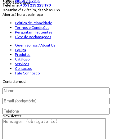
E-Mail:
info@lenave.pt
1400-321 Lisboa
Telefone:
+351 213 223 190
Horário:
2ª a 6ª feira, das 9h às 18h
Aberto à hora de almoço
Política de Privacidade
Termos e Condições
Perguntas Frequentes
Livro de Reclamações
Quem Somos / About Us
Equipa
Produtos
Catálogo
Serviços
Contactos
Fale Connosco
Contacte-nos!
Newsletter
Endereço de email: