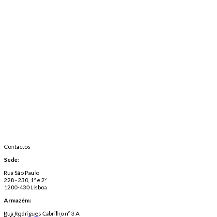
Contactos
Sede:
Rua São Paulo
228 - 230, 1º e 2º
1200-430 Lisboa
Armazém:
Rua Rodrigues Cabrilho nº 3 A