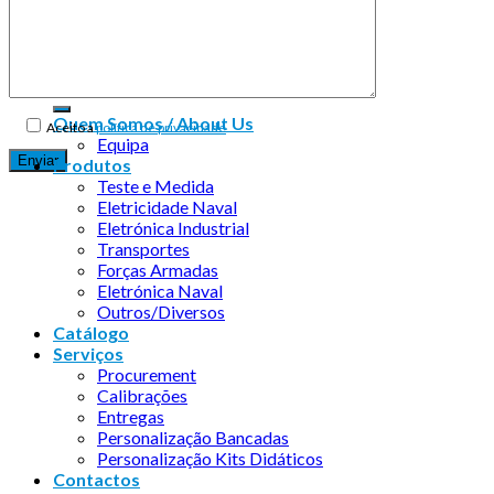
Copyright 2026 ©
Infosyncro
Quem Somos / About Us
Aceito a
política de privacidade
Equipa
Produtos
Teste e Medida
Eletricidade Naval
Eletrónica Industrial
Transportes
Forças Armadas
Eletrónica Naval
Outros/Diversos
Catálogo
Serviços
Procurement
Calibrações
Entregas
Personalização Bancadas
Personalização Kits Didáticos
Contactos