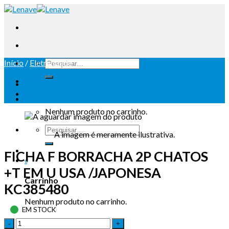
Início
/
Eletricidade
Iniciar sessão
Carrinho /
0
Nenhum produto no carrinho.
A imagem é meramente ilustrativa.
FICHA F BORRACHA 2P CHATOS
0
+T EM U USA /JAPONESA
Carrinho
KC385480
Nenhum produto no carrinho.
EM STOCK