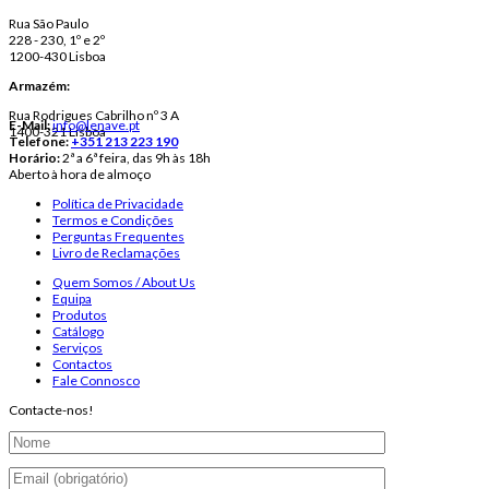
Rua São Paulo
228 - 230, 1º e 2º
1200-430 Lisboa
Armazém:
Rua Rodrigues Cabrilho nº 3 A
E-Mail:
info@lenave.pt
1400-321 Lisboa
Telefone:
+351 213 223 190
Horário:
2ª a 6ª feira, das 9h às 18h
Aberto à hora de almoço
Política de Privacidade
Termos e Condições
Perguntas Frequentes
Livro de Reclamações
Quem Somos / About Us
Equipa
Produtos
Catálogo
Serviços
Contactos
Fale Connosco
Contacte-nos!