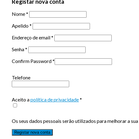
Registar nova conta
Nome
*
Apelido
*
Endereço de email
*
Senha
*
Confirm Password
*
Telefone
Aceito a
política de privacidade
*
Os seus dados pessoais serão utilizados para melhorar a sua 
Registar nova conta