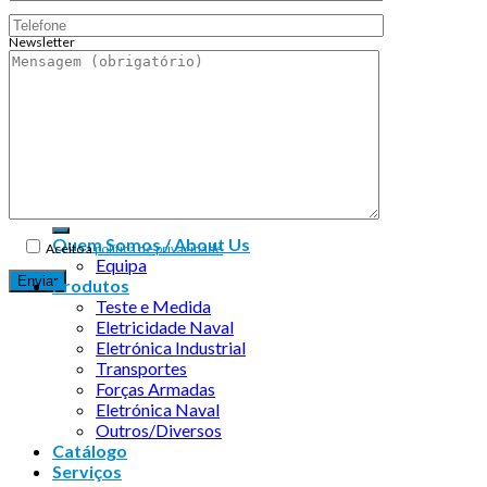
Newsletter
Endereço de email:
Copyright 2026 ©
Infosyncro
Quem Somos / About Us
Aceito a
política de privacidade
Equipa
Produtos
Teste e Medida
Eletricidade Naval
Eletrónica Industrial
Transportes
Forças Armadas
Eletrónica Naval
Outros/Diversos
Catálogo
Serviços