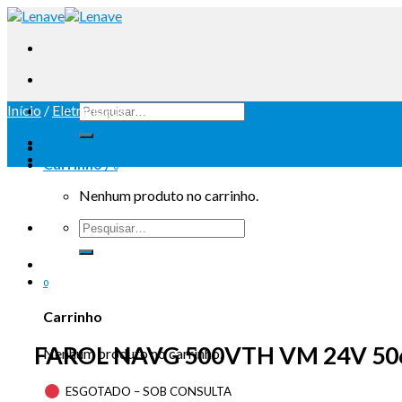
Início
/
Eletricidade
Iniciar sessão
Carrinho /
0
Nenhum produto no carrinho.
0
Carrinho
FAROL NAVG 500VTH VM 24V 50
Nenhum produto no carrinho.
ESGOTADO – SOB CONSULTA