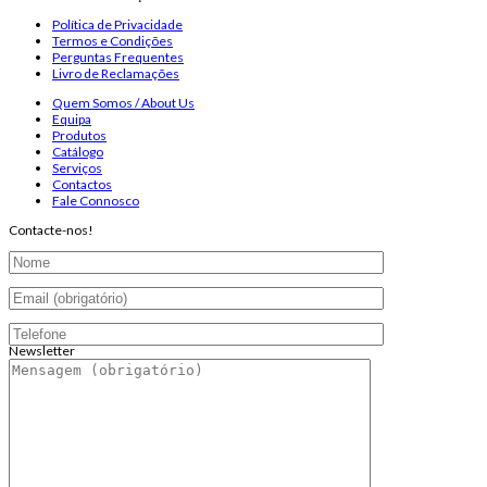
Política de Privacidade
Termos e Condições
Perguntas Frequentes
Livro de Reclamações
Quem Somos / About Us
Equipa
Produtos
Catálogo
Serviços
Contactos
Fale Connosco
Contacte-nos!
Newsletter
Endereço de email:
Copyright 2026 ©
Infosyncro