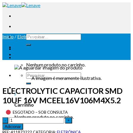
Início
/
Eletrónica
Iniciar sessão
Carrinho /
0
Nenhum produto no carrinho.
A imagem é meramente ilustrativa.
ELECTROLYTIC CAPACITOR SMD
0
10UF 16V MCEEL16V106M4X5.2
Carrinho
ESGOTADO – SOB CONSULTA
Nenhum produto no carrinho.
Adicionar
REF:
411873222
CATEGORIA:
ELETRÓNICA