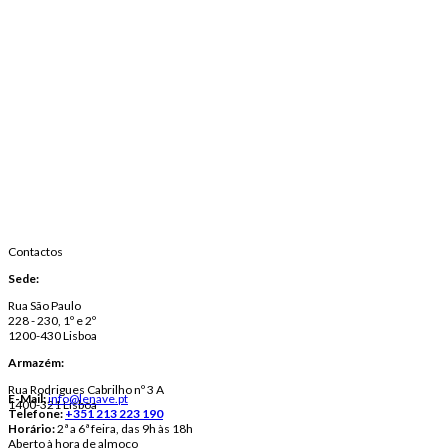
Contactos
Sede:
Rua São Paulo
228 - 230, 1º e 2º
1200-430 Lisboa
Armazém:
Rua Rodrigues Cabrilho nº 3 A
E-Mail:
info@lenave.pt
1400-321 Lisboa
Telefone:
+351 213 223 190
Horário:
2ª a 6ª feira, das 9h às 18h
Aberto à hora de almoço