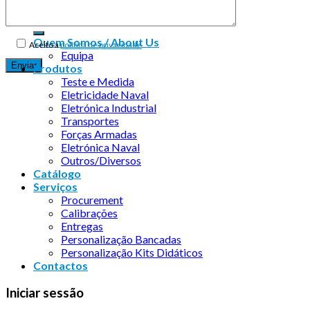
Quem Somos / About Us
Aceito a
política de privacidade
Equipa
Produtos
Teste e Medida
Eletricidade Naval
Eletrónica Industrial
Transportes
Forças Armadas
Eletrónica Naval
Outros/Diversos
Catálogo
Serviços
Procurement
Calibrações
Entregas
Personalização Bancadas
Personalização Kits Didáticos
Contactos
Iniciar sessão