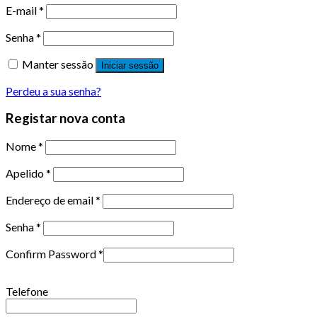
E-mail
*
Senha
*
Manter sessão
Iniciar sessão
Perdeu a sua senha?
Registar nova conta
Nome
*
Apelido
*
Endereço de email
*
Senha
*
Confirm Password
*
Telefone