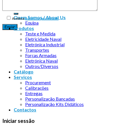
Quem Somos / About Us
Aceito a
política de privacidade
Equipa
Produtos
Teste e Medida
Eletricidade Naval
Eletrónica Industrial
Transportes
Forças Armadas
Eletrónica Naval
Outros/Diversos
Catálogo
Serviços
Procurement
Calibrações
Entregas
Personalização Bancadas
Personalização Kits Didáticos
Contactos
Iniciar sessão