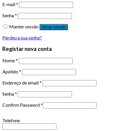
E-mail
*
Senha
*
Manter sessão
Iniciar sessão
Perdeu a sua senha?
Registar nova conta
Nome
*
Apelido
*
Endereço de email
*
Senha
*
Confirm Password
*
Telefone