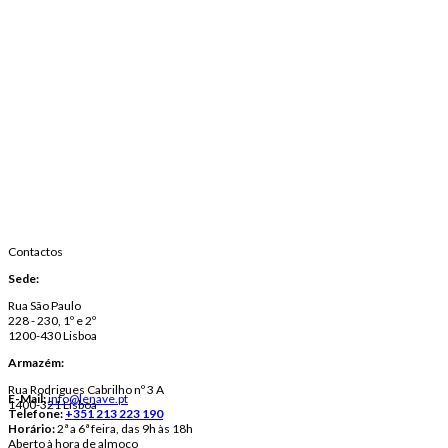
Contactos
Sede:
Rua São Paulo
228 - 230, 1º e 2º
1200-430 Lisboa
Armazém:
Rua Rodrigues Cabrilho nº 3 A
E-Mail:
info@lenave.pt
1400-321 Lisboa
Telefone:
+351 213 223 190
Horário:
2ª a 6ª feira, das 9h às 18h
Aberto à hora de almoço