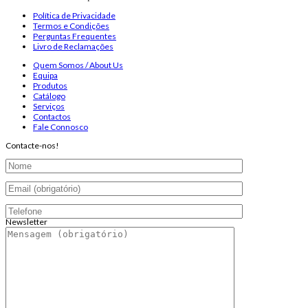
Política de Privacidade
Termos e Condições
Perguntas Frequentes
Livro de Reclamações
Quem Somos / About Us
Equipa
Produtos
Catálogo
Serviços
Contactos
Fale Connosco
Contacte-nos!
Newsletter
Endereço de email:
Copyright 2026 ©
Infosyncro